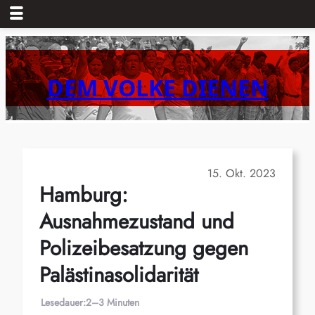
Zum
Inhalt
springen
DEM VOLKE DIENEN
15. Okt. 2023
Hamburg:
Ausnahmezustand und
Polizeibesatzung gegen
Palästinasolidarität
Lesedauer:
2–3 Minuten