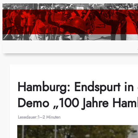
Zum
Inhalt
springen
Hamburg: Endspurt in 
Demo „100 Jahre Hamb
Lesedauer:
1–2 Minuten