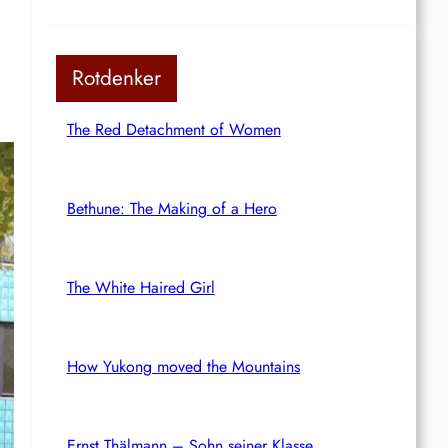
Rotdenker
The Red Detachment of Women
Bethune: The Making of a Hero
The White Haired Girl
How Yukong moved the Mountains
Ernst Thälmann – Sohn seiner Klasse