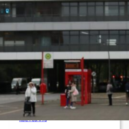
Syrien: Der kurdische Journalist Ahmet Polad
ist seit 200 Tagen in Haft – die Solidarität
wächst
International: Aufruf zu einer
Solidaritätswoche mit anarchistischen
Gefangenen vom 23. bis 30. August 2026
Deutschland: Der Inlandsgeheimdienst ermittelt
gegen „Prosfygika“
Rote Post #96