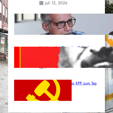
Juli 12, 2026
Indien: „Die Politik der
Kapitulation“ von K. Murali (Ajith)
Juli 1, 2026
Vorsitzender Gonzalo: Gebt das
Leben für die Partei und die
Revolution!
Juni 19, 2026
Beschluss des ZK der KPP zum Tag
des Heldentums
Juni 19, 2026