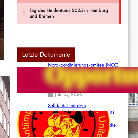
Letzte Dokumente
Nordkoordinierungskomitee (NCC)
der Kommunistischen Partei Indiens
(Maoistisch): Postmoderner
Opportunismus
Juli 15, 2026
Solidarität mit dem
venezolanischem Volk angesichts
der verlorenen Leben und der
katastrophalen Situation durch die
Erdbeben des 24. Juni!