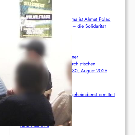
Syrien: Der kurdische Journalist Ahmet Polad
ist seit 200 Tagen in Haft – die Solidarität
wächst
International: Aufruf zu einer
Solidaritätswoche mit anarchistischen
Gefangenen vom 23. bis 30. August 2026
Deutschland: Der Inlandsgeheimdienst ermittelt
gegen „Prosfygika“
Rote Post #96