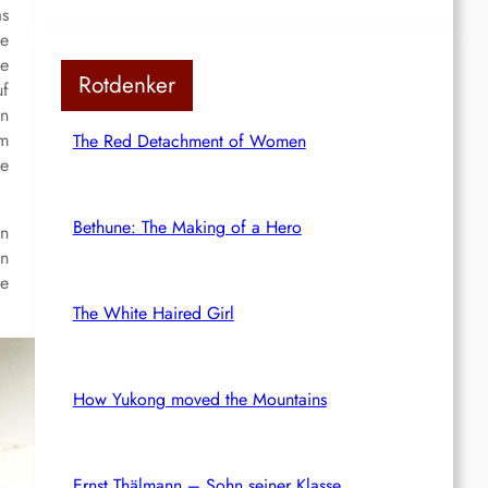
as
me
ie
Rotdenker
uf
en
em
The Red Detachment of Women
ne
Bethune: The Making of a Hero
en
in
re
The White Haired Girl
How Yukong moved the Mountains
Ernst Thälmann – Sohn seiner Klasse