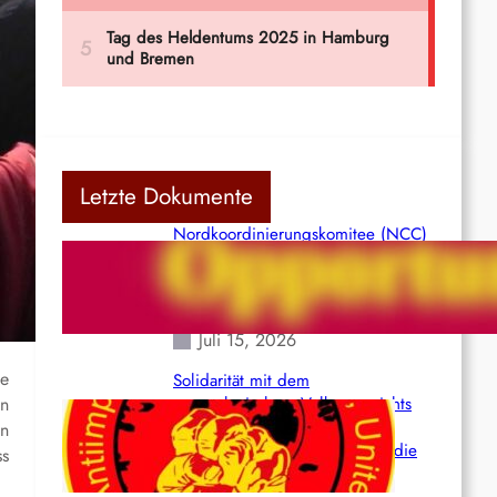
Letzte Dokumente
Nordkoordinierungskomitee (NCC)
der Kommunistischen Partei Indiens
(Maoistisch): Postmoderner
Opportunismus
Juli 15, 2026
ne
Solidarität mit dem
on
venezolanischem Volk angesichts
der verlorenen Leben und der
en
katastrophalen Situation durch die
ss
Erdbeben des 24. Juni!