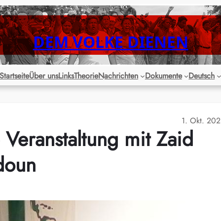
DEM VOLKE DIENEN
Startseite
Über uns
Links
Theorie
Nachrichten
Dokumente
Deutsch
1. Okt. 20
Veranstaltung mit Zaid
doun