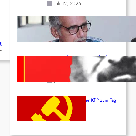
Juli 12, 2026
Indien: „Die Politik der
Kapitulation“ von K. Murali (Ajith)
Juli 1, 2026
ug
→
Vorsitzender Gonzalo: Gebt das
Leben für die Partei und die
Revolution!
Juni 19, 2026
Beschluss des ZK der KPP zum Tag
des Heldentums
Juni 19, 2026