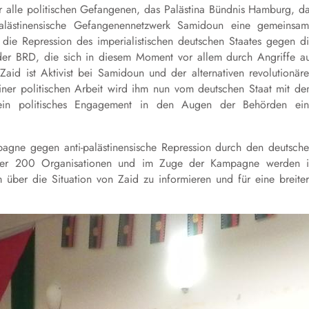
r alle politischen Gefangenen, das Palästina Bündnis Hamburg, d
palästinensische Gefangenennetzwerk Samidoun eine gemeinsa
 die Repression des imperialistischen deutschen Staates gegen d
 der BRD, die sich in diesem Moment vor allem durch Angriffe a
d ist Aktivist bei Samidoun und der alternativen revolutionär
ner politischen Arbeit wird ihm nun vom deutschen Staat mit d
sein politisches Engagement in den Augen der Behörden ei
agne gegen anti-palästinensische Repression durch den deutsch
 über 200 Organisationen und im Zuge der Kampagne werden 
m über die Situation von Zaid zu informieren und für eine breite