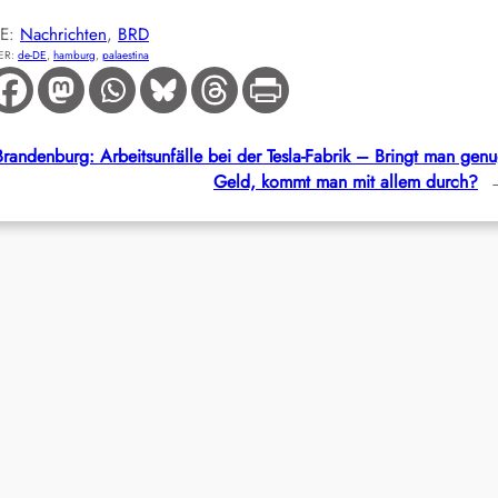
IE:
Nachrichten
, 
BRD
ER:
de-DE
, 
hamburg
, 
palaestina
Brandenburg: Arbeitsunfälle bei der Tesla-Fabrik – Bringt man gen
Geld, kommt man mit allem durch?