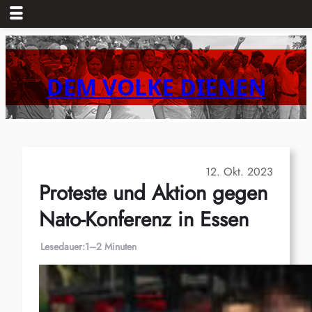
Zum
Inhalt
springen
DEM VOLKE DIENEN
12. Okt. 2023
Proteste und Aktion gegen
Nato-Konferenz in Essen
Lesedauer:
1–2 Minuten