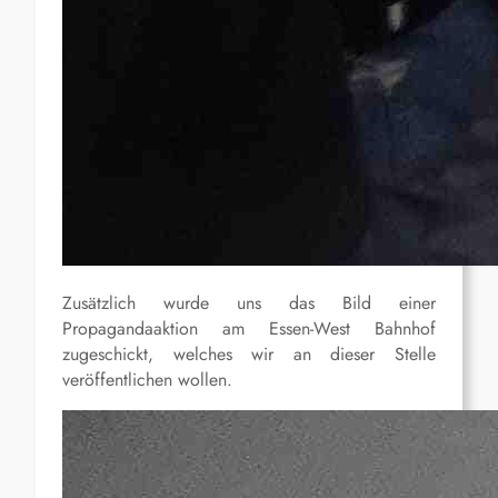
Zusätzlich wurde uns das Bild einer
Propagandaaktion am Essen-West Bahnhof
zugeschickt, welches wir an dieser Stelle
veröffentlichen wollen.