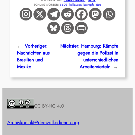
SCHLAGWÖRTER:
de-DE
, 
halloween
, 
kaempfe
, 
riots
←
Vorheriger:
Nächster:
Hamburg: Kämpfe
Nachrichten aus
gegen die Polizei in
Brasilien und
unterschiedlichen
Mexiko
Arbeitervierteln
→
CC BY-NC 4.0
Archiv
kontakt@demvolkedienen.org