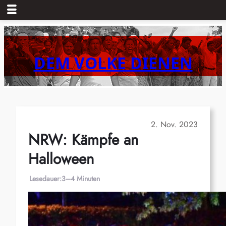
Zum
Inhalt
springen
DEM VOLKE DIENEN
2. Nov. 2023
NRW: Kämpfe an
Halloween
Lesedauer:
3–4 Minuten