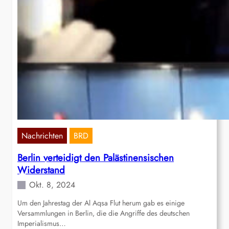
Nachrichten
BRD
Berlin verteidigt den Palästinensischen
Widerstand
Okt. 8, 2024
Um den Jahrestag der Al Aqsa Flut herum gab es einige
Versammlungen in Berlin, die die Angriffe des deutschen
Imperialismus…