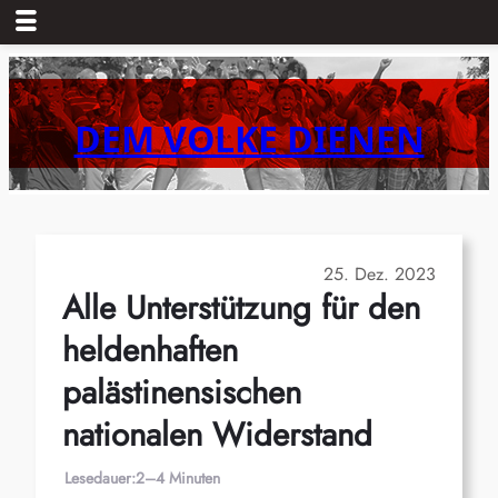
Zum
Inhalt
springen
DEM VOLKE DIENEN
25. Dez. 2023
Alle Unterstützung für den
heldenhaften
palästinensischen
nationalen Widerstand
Lesedauer:
2–4 Minuten