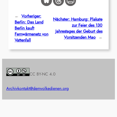
←
Vorheriger:
Nächster:
Hamburg: Plakate
Berlin: Das Land
zur Feier des 130
Berlin kauft
Jahrestages der Geburt des
Fernwärmenetz von
Vorsitzenden Mao
→
Vattenfall
CC BY-NC 4.0
Archiv
kontakt@demvolkedienen.org