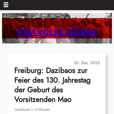
Zum
Inhalt
springen
DEM VOLKE DIENEN
26. Dez. 2023
Freiburg: Dazibaos zur
Feier des 130. Jahrestag
der Geburt des
Vorsitzenden Mao
Lesedauer:
1–2 Minuten