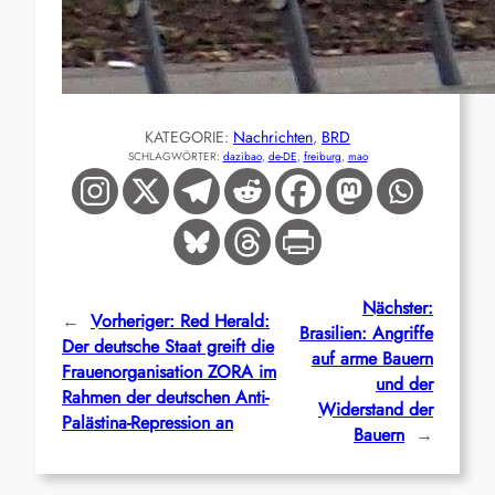
KATEGORIE:
Nachrichten
, 
BRD
SCHLAGWÖRTER:
dazibao
, 
de-DE
, 
freiburg
, 
mao
Nächster:
←
Vorheriger:
Red Herald:
Brasilien: Angriffe
Der deutsche Staat greift die
auf arme Bauern
Frauenorganisation ZORA im
und der
Rahmen der deutschen Anti-
Widerstand der
Palästina-Repression an
Bauern
→