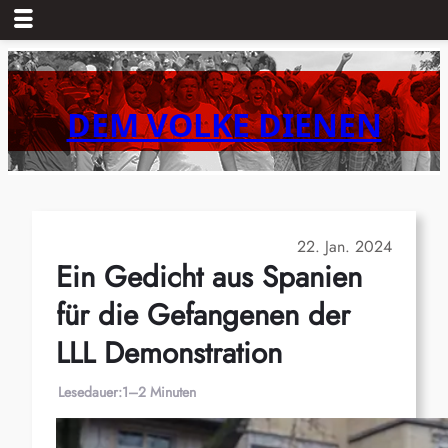
Zum
Inhalt
springen
DEM VOLKE DIENEN
22. Jan. 2024
Ein Gedicht aus Spanien
für die Gefangenen der
LLL Demonstration
Lesedauer:
1–2 Minuten