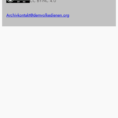
CC BY-NC 4.0
Archiv
kontakt@demvolkedienen.org