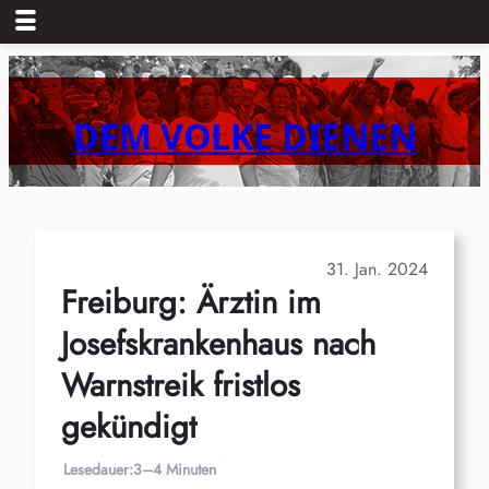
Zum
Inhalt
springen
DEM VOLKE DIENEN
31. Jan. 2024
Freiburg: Ärztin im
Josefskrankenhaus nach
Warnstreik fristlos
gekündigt
Lesedauer:
3–4 Minuten