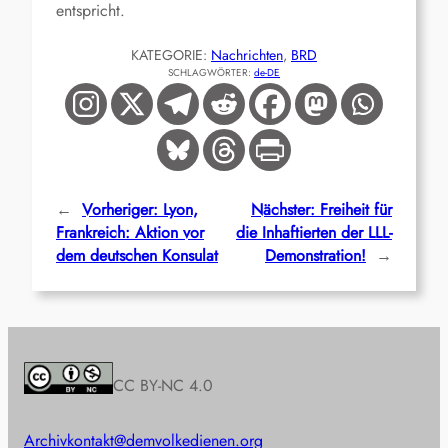
entspricht.
KATEGORIE:
Nachrichten
, 
BRD
SCHLAGWÖRTER:
de-DE
←
Vorheriger:
Lyon,
Nächster:
Freiheit für
Frankreich: Aktion vor
die Inhaftierten der LLL-
dem deutschen Konsulat
Demonstration!
→
CC BY-NC 4.0
Archiv
kontakt@demvolkedienen.org