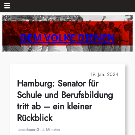
Zum
Inhalt
springen
DEM VOLKE DIENEN
19. Jan. 2024
Hamburg: Senator für
Schule und Berufsbildung
tritt ab – ein kleiner
Rückblick
Lesedauer:
3–4 Minuten