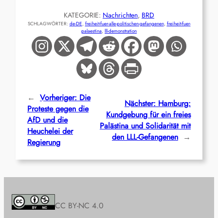
KATEGORIE:
Nachrichten
, 
BRD
SCHLAGWÖRTER:
de-DE
, 
freiheit-fuer-alle-politischen-gefangenen
, 
freiheit-fuer-
palaestina
, 
lll-demonstration
←
Vorheriger:
Die
Nächster:
Hamburg:
Proteste gegen die
Kundgebung für ein freies
AfD und die
Palästina und Solidarität mit
Heuchelei der
den LLL-Gefangenen
→
Regierung
CC BY-NC 4.0