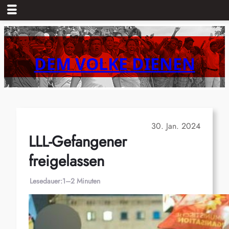
Zum
Inhalt
springen
DEM VOLKE DIENEN
30. Jan. 2024
LLL-Gefangener
freigelassen
Lesedauer:
1–2 Minuten