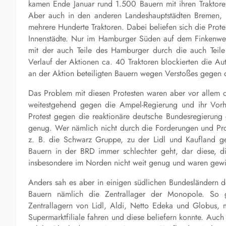
kamen Ende Januar rund 1.500 Bauern mit ihren Traktore
Aber auch in den anderen Landeshauptstädten Bremen, K
mehrere Hunderte Traktoren. Dabei beliefen sich die Prot
Innenstädte. Nur im Hamburger Süden auf dem
Finkenwe
mit der auch Teile des Hamburger durch die auch Teil
Verlauf der Aktionen ca. 40 Traktoren blockierten die A
an der Aktion beteiligten Bauern wegen Verstoßes gegen
Das Problem mit diesen Protesten waren aber vor allem di
weitestgehend gegen die Ampel-Regierung und ihr Vorh
Protest gegen die reaktionäre deutsche Bundesregierung g
genug. Wer nämlich nicht durch die Forderungen und Pro
z. B. die Schwarz Gruppe, zu der Lidl und Kaufland g
Bauern in der BRD immer schlechter geht, dar diese, die
insbesondere im Norden nicht weit genug und waren gewi
Anders sah es aber in einigen südlichen Bundesländern d
Bauern nämlich die Zentrallager der Monopole. So 
Zentrallagern von Lidl, Aldi,
Netto
Edeka und Globus, mi
Supermarktfiliale fahren und diese beliefern konnte. Au