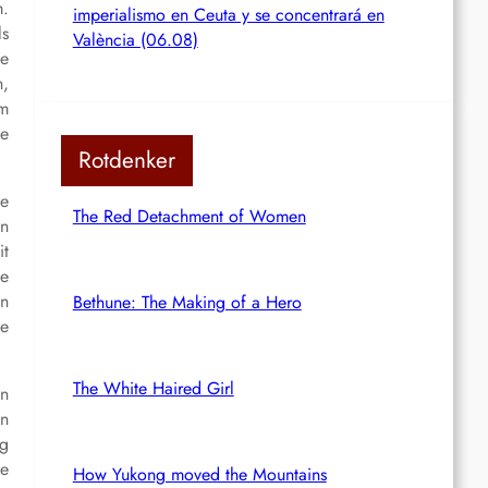
m.
imperialismo en Ceuta y se concentrará en
ls
València (06.08)
ie
n,
im
ie
Rotdenker
te
The Red Detachment of Women
nn
it
ie
en
Bethune: The Making of a Hero
te
The White Haired Girl
en
en
ng
ne
How Yukong moved the Mountains