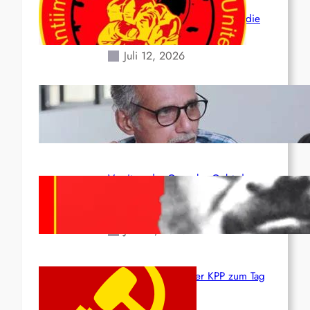
der verlorenen Leben und der
katastrophalen Situation durch die
Erdbeben des 24. Juni!
Juli 12, 2026
Indien: „Die Politik der
Kapitulation“ von K. Murali (Ajith)
Juli 1, 2026
Vorsitzender Gonzalo: Gebt das
Leben für die Partei und die
Revolution!
Juni 19, 2026
Beschluss des ZK der KPP zum Tag
des Heldentums