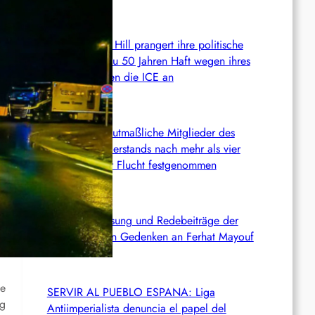
USA: Autumn Hill prangert ihre politische
Verurteilung zu 50 Jahren Haft wegen ihres
Kampfes gegen die ICE an
Chile: Zwei mutmaßliche Mitglieder des
Mapuche-Widerstands nach mehr als vier
Jahren auf der Flucht festgenommen
Zusammenfassung und Redebeiträge der
Demo 2026 in Gedenken an Ferhat Mayouf
ie
SERVIR AL PUEBLO ESPANA: Liga
rg
Antiimperialista denuncia el papel del