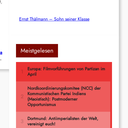
t,
Ernst Thälmann – Sohn seiner Klasse
Meistgelesen
pa
→