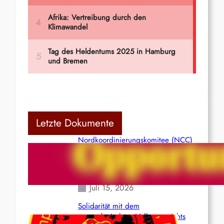
Letzte Dokumente
Nordkoordinierungskomitee (NCC)
der Kommunistischen Partei Indiens
(Maoistisch): Postmoderner
Opportunismus
Juli 15, 2026
Solidarität mit dem
venezolanischem Volk angesichts