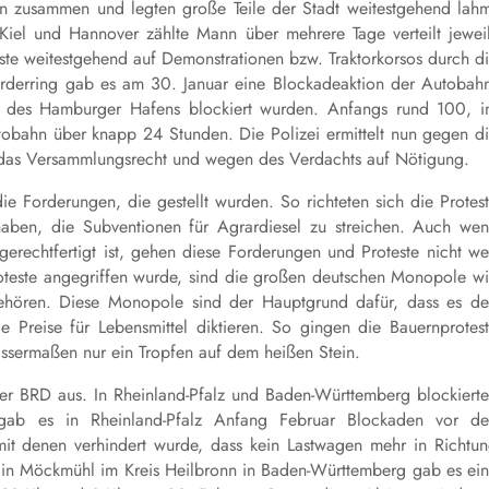
n zusammen und legten große Teile der Stadt weitestgehend lah
iel und Hannover zählte Mann über mehrere Tage verteilt jewei
este weitestgehend auf Demonstrationen bzw. Traktorkorsos durch d
rderring
gab es am 30. Januar eine Blockadeaktion der Autobah
e des Hamburger Hafens blockiert wurden. Anfangs rund 100, 
utobahn über knapp 24 Stunden. Die Polizei ermittelt nun gegen d
 das Versammlungsrecht und wegen des Verdachts auf Nötigung.
e Forderungen, die gestellt wurden. So richteten sich die Protes
aben, die Subventionen für Agrardiesel zu streichen. Auch we
erechtfertigt ist, gehen diese Forderungen und Proteste nicht we
teste angegriffen wurde, sind die großen deutschen Monopole w
ehören. Diese Monopole sind der Hauptgrund dafür, dass es d
 Preise für Lebensmittel diktieren. So gingen die Bauernprotes
ssermaßen nur ein Tropfen auf dem heißen Stein.
er BRD aus. In Rheinland-Pfalz und Baden-Württemberg blockiert
gab es in Rheinland-Pfalz Anfang Februar Blockaden vor d
t denen verhindert wurde, dass kein Lastwagen mehr in Richtu
ch in Möckmühl im Kreis Heilbronn in Baden-Württemberg gab es ei