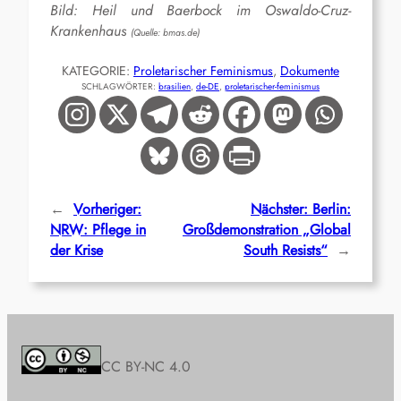
Bild: Heil und Baerbock im Oswaldo-Cruz-
Krankenhaus
(Quelle: bmas.de)
KATEGORIE:
Proletarischer Feminismus
, 
Dokumente
SCHLAGWÖRTER:
brasilien
, 
de-DE
, 
proletarischer-feminismus
←
Vorheriger:
Nächster:
Berlin:
NRW: Pflege in
Großdemonstration „Global
der Krise
South Resists“
→
CC BY-NC 4.0