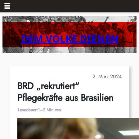
Zum
Inhalt
springen
DEM VOLKE DIENEN
2. März 2024
BRD „rekrutiert“
Pflegekräfte aus Brasilien
Lesedauer:
1–2 Minuten