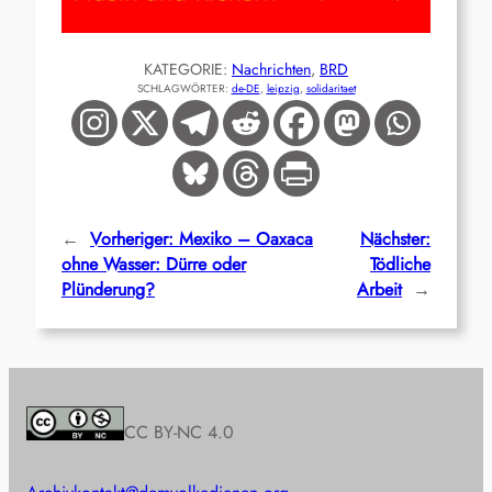
KATEGORIE:
Nachrichten
, 
BRD
SCHLAGWÖRTER:
de-DE
, 
leipzig
, 
solidaritaet
←
Vorheriger:
Mexiko – Oaxaca
Nächster:
ohne Wasser: Dürre oder
Tödliche
Plünderung?
Arbeit
→
CC BY-NC 4.0