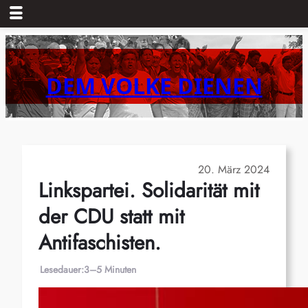
Zum
Inhalt
springen
DEM VOLKE DIENEN
20. März 2024
Linkspartei. Solidarität mit
der CDU statt mit
Antifaschisten.
Lesedauer:
3–5 Minuten