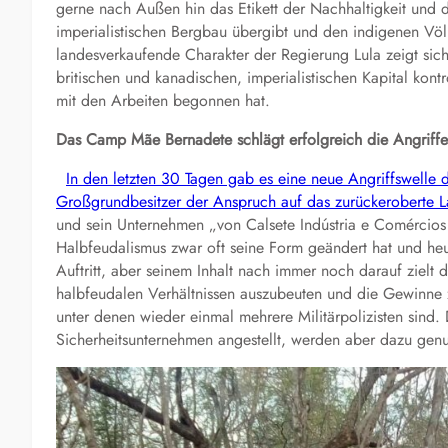
gerne nach Außen hin das Etikett der Nachhaltigkeit und 
imperialistischen Bergbau übergibt und den indigenen Völ
landesverkaufende Charakter der Regierung Lula zeigt sic
britischen und kanadischen, imperialistischen Kapital kon
mit den Arbeiten begonnen hat.
Das Camp Mãe Bernadete schlägt erfolgreich die Angriff
In den letzten 30 Tagen gab es eine neue Angriffswelle
Großgrundbesitzer der Anspruch auf das zurückeroberte
und sein Unternehmen „von Calsete Indústria e Comércios 
Halbfeudalismus zwar oft seine Form geändert hat und he
Auftritt, aber seinem Inhalt nach immer noch darauf zielt
halbfeudalen Verhältnissen auszubeuten und die Gewinne zu
unter denen wieder einmal mehrere Militärpolizisten sind.
Sicherheitsunternehmen angestellt, werden aber dazu genu