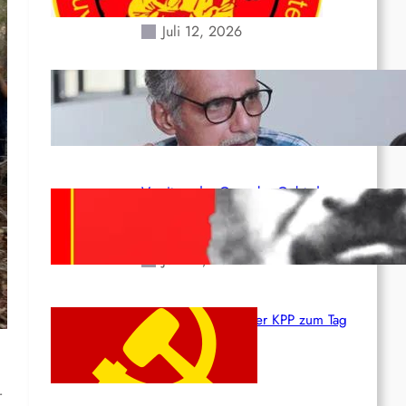
Erdbeben des 24. Juni!
Juli 12, 2026
Indien: „Die Politik der
Kapitulation“ von K. Murali (Ajith)
Juli 1, 2026
Vorsitzender Gonzalo: Gebt das
Leben für die Partei und die
Revolution!
Juni 19, 2026
Beschluss des ZK der KPP zum Tag
des Heldentums
Juni 19, 2026
r