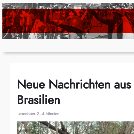
Zum
Inhalt
springen
Neue Nachrichten aus
Brasilien
Lesedauer:
2–4 Minuten