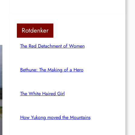
Rotdenker
The Red Detachment of Women
Bethune: The Making of a Hero
The White Haired Girl
How Yukong moved the Mountains