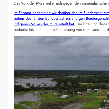
Das Volk der Mura wehrt sich gegen den imperialistische
Im Februar berichteten wir darüber das im Bundesstaat Am
seitens des für den Bundesstaat zuständigen Bundesgeric
indigenen Volkes der Mura erteilt hat.
Die Erteilung diese
bedeutet letztendlich ihre Vertreibung von dem Land auf d