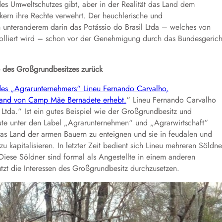
des Umweltschutzes gibt, aber in der Realität das Land dem
kern ihre Rechte verwehrt. Der heuchlerische und
h unteranderem darin das Potássio do Brasil Ltda – welches von
trolliert wird – schon vor der Genehmigung durch das Bundesgerich
e des Großgrundbesitzes zurück
 des „Agrarunternehmers“ Lineu Fernando Carvalho,
 Land von Camp Mãe Bernadete erhebt.
“ Lineu Fernando Carvalho
Ltda.“ Ist ein gutes Beispiel wie der Großgrundbesitz und
ute unter den Label „Agrarunternehmen“ und „Agrarwirtschaft“
 das Land der armen Bauern zu enteignen und sie in feudalen und
 kapitalisieren. In letzter Zeit bedient sich Lineu mehreren Söldne
 Diese Söldner sind formal als Angestellte in einem anderen
tzt die Interessen des Großgrundbesitz durchzusetzen.