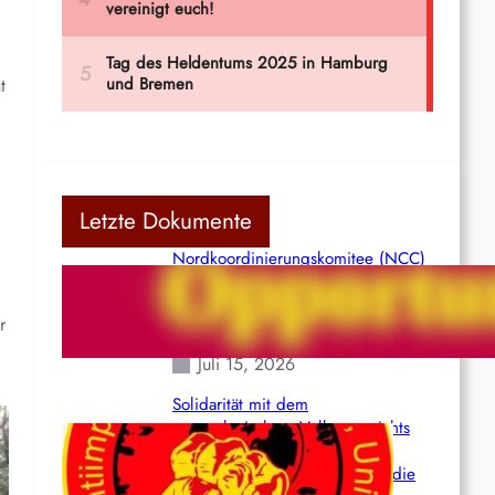
t
Letzte Dokumente
Nordkoordinierungskomitee (NCC)
der Kommunistischen Partei Indiens
(Maoistisch): Postmoderner
r
Opportunismus
Juli 15, 2026
Solidarität mit dem
venezolanischem Volk angesichts
der verlorenen Leben und der
katastrophalen Situation durch die