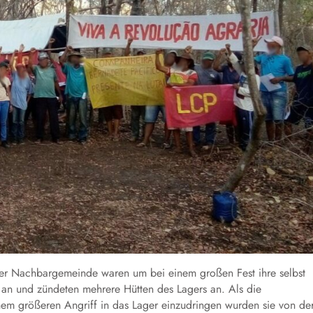
der Nachbargemeinde waren um bei einem großen Fest ihre selbst
n an und zündeten mehrere Hütten des Lagers an. Als die
nem größeren Angriff in das Lager einzudringen wurden sie von de