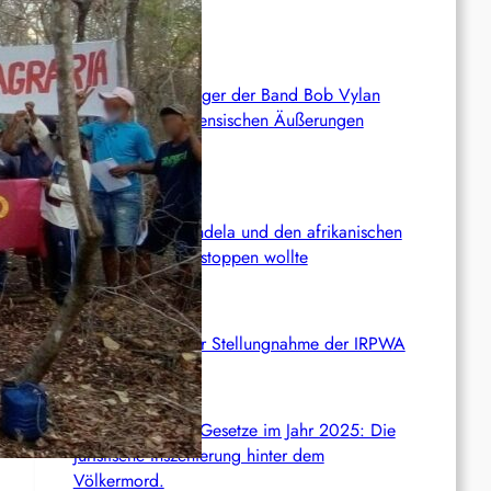
freigelassen
Deutschland: Sänger der Band Bob Vylan
nach pro-palästinensischen Äußerungen
abgeschoben
Wie die CIA Mandela und den afrikanischen
Befreiungskampf stoppen wollte
Aktualisierung der Stellungnahme der IRPWA
Neue israelische Gesetze im Jahr 2025: Die
juristische Inszenierung hinter dem
Völkermord.