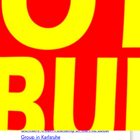
Ceuta
France (AIL): AIL action in several cities
Brasil (AIL): Bomb Bearing AntiImperialist
Messages Explodes at Havan’s ‘Statue of
Liberty’ in Maceió; Luciano Hang Alleges
‘Terrorism’
Netherlands (AIL): Emergency Joint Statement
– Free comrade Misir Besra!
Germany (AIL): Founding of the AIL Local
Group in Karlsruhe