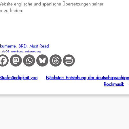
Website englische und spanische Übersetzungen seiner
er zu finden:
kumente
, 
BRD
, 
Must Read
R:
de-DE
, 
roter-bund
, 
uebersetzung
Strafmündigkeit von
Nächster:
Entstehung der deutschsprachig
Rockmusik