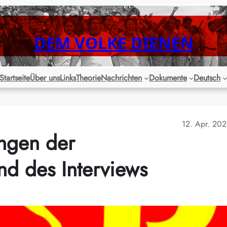
DEM VOLKE DIENEN
Startseite
Über uns
Links
Theorie
Nachrichten
Dokumente
Deutsch
12. Apr. 20
ngen der
d des Interviews