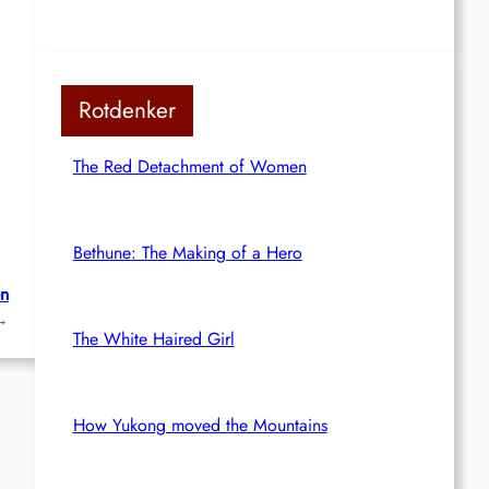
Rotdenker
The Red Detachment of Women
Bethune: The Making of a Hero
en
→
The White Haired Girl
How Yukong moved the Mountains