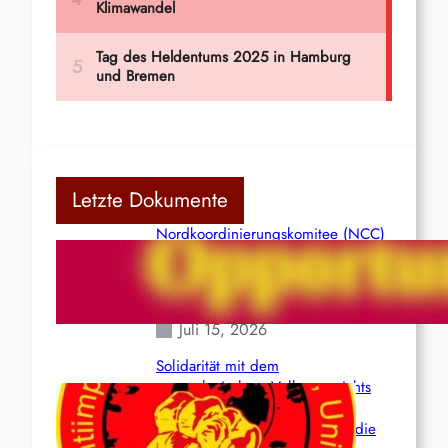
Letzte Dokumente
Nordkoordinierungskomitee (NCC)
der Kommunistischen Partei Indiens
(Maoistisch): Postmoderner
Opportunismus
Juli 15, 2026
Solidarität mit dem
venezolanischem Volk angesichts
der verlorenen Leben und der
katastrophalen Situation durch die