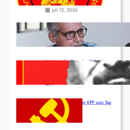
Erdbeben des 24. Juni!
Juli 12, 2026
Indien: „Die Politik der
Kapitulation“ von K. Murali (Ajith)
Juli 1, 2026
Vorsitzender Gonzalo: Gebt das
Leben für die Partei und die
Revolution!
Juni 19, 2026
Beschluss des ZK der KPP zum Tag
des Heldentums
Juni 19, 2026