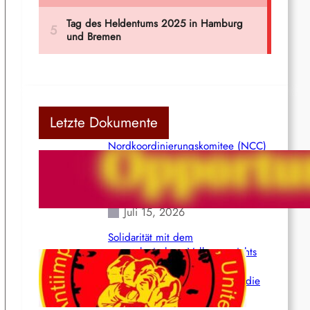
Letzte Dokumente
Nordkoordinierungskomitee (NCC)
der Kommunistischen Partei Indiens
(Maoistisch): Postmoderner
Opportunismus
Juli 15, 2026
Solidarität mit dem
venezolanischem Volk angesichts
der verlorenen Leben und der
katastrophalen Situation durch die
Erdbeben des 24. Juni!