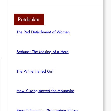
Rotdenker
The Red Detachment of Women
Bethune: The Making of a Hero
The White Haired Girl
How Yukong moved the Mountains
Ernst Thälmann – Sohn seiner Klasse