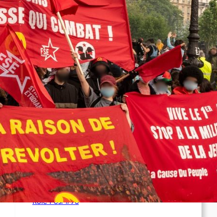
Syrien: Der kurdische Journalist Ahmet Polad
ist seit 200 Tagen in Haft – die Solidarität
wächst
International: Aufruf zu einer
Solidaritätswoche mit anarchistischen
Gefangenen vom 23. bis 30. August 2026
Deutschland: Der Inlandsgeheimdienst ermittelt
gegen „Prosfygika“
Rote Post #96