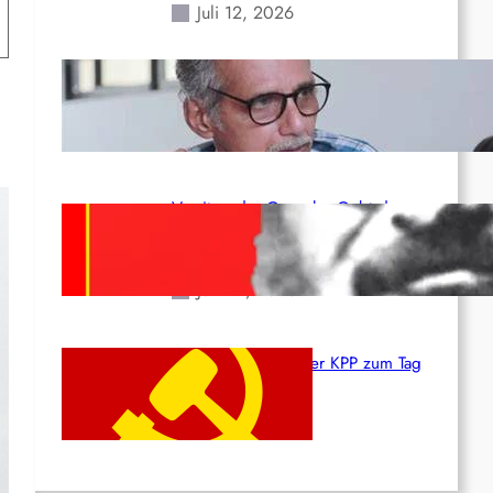
Juli 12, 2026
Indien: „Die Politik der
Kapitulation“ von K. Murali (Ajith)
Juli 1, 2026
Vorsitzender Gonzalo: Gebt das
Leben für die Partei und die
Revolution!
Juni 19, 2026
Beschluss des ZK der KPP zum Tag
des Heldentums
Juni 19, 2026