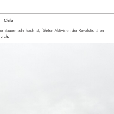
C
hile
r Bauern sehr hoch ist, führten Aktivisten der
Revolutionären
durch.