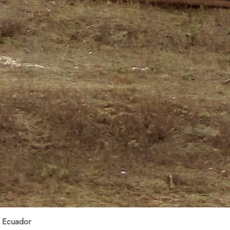
E
cuador