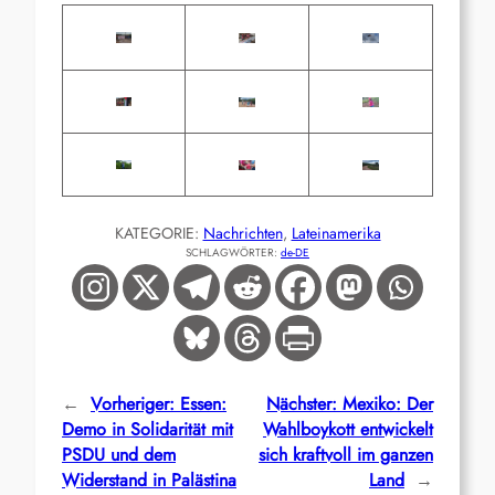
KATEGORIE:
Nachrichten
, 
Lateinamerika
SCHLAGWÖRTER:
de-DE
←
Vorheriger:
Essen:
Nächster:
Mexiko: Der
Demo in Solidarität mit
Wahlboykott entwickelt
PSDU und dem
sich kraftvoll im ganzen
Widerstand in Palästina
Land
→