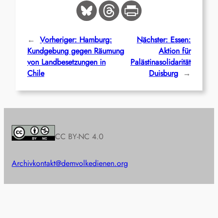
←
Vorheriger:
Hamburg:
Nächster:
Essen:
Kundgebung gegen Räumung
Aktion für
von Landbesetzungen in
Palästinasolidarität
Chile
Duisburg
→
CC BY-NC 4.0
Archiv
kontakt@demvolkedienen.org