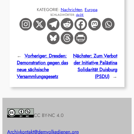
KATEGORIE:
Nachrichten
, 
Europa
SCHLAGWÖRTER:
de-DE
←
Vorheriger:
Dresden:
Nächster:
Zum Verbot
Demonstration gegen das
der Initiative Palästina
neue sächsische
Solidarität Duisburg
Versammlungsgesetz
(PSDU)
→
CC BY-NC 4.0
Archiv
kontakt@demvolkedienen.org