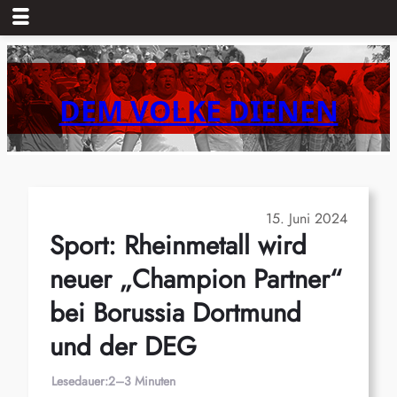
Zum
Inhalt
springen
DEM VOLKE DIENEN
15. Juni 2024
Sport: Rheinmetall wird
neuer „Champion Partner“
bei Borussia Dortmund
und der DEG
Lesedauer:
2–3 Minuten