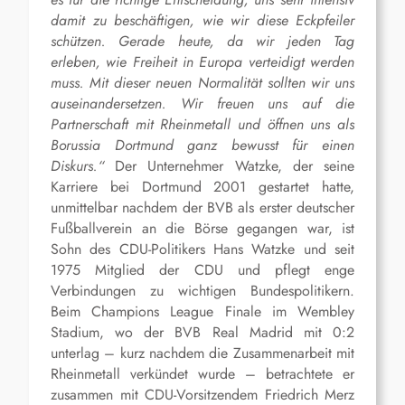
damit zu beschäftigen, wie wir diese Eckpfeiler
schützen. Gerade heute, da wir jeden Tag
erleben, wie Freiheit in Europa verteidigt werden
muss. Mit dieser neuen Normalität sollten wir uns
auseinandersetzen. Wir freuen uns auf die
Partnerschaft mit Rheinmetall und öffnen uns als
Borussia Dortmund ganz bewusst für einen
Diskurs.“
De
r Unternehmer Watzke, der seine
Karriere bei Dortmund 2001 gestartet hatte,
unmittelbar
nachdem der BVB als erster deutscher
Fußballverein an die Börse gegangen war,
ist
S
ohn des CDU-Politikers Hans Watzke
und seit
1975 Mitglied der CDU
und pflegt enge
Verbindungen zu wichtigen Bundespolitikern.
Beim Champions League Finale im Wembley
Stadi
um
, wo der BVB Real Madrid mit 0:2
unterlag – kurz nachdem die Zusammenarbeit mit
Rheinmetall verkündet wurde
–
betrachtete
er
zusammen mit CDU-Vorsitzendem Friedrich Merz