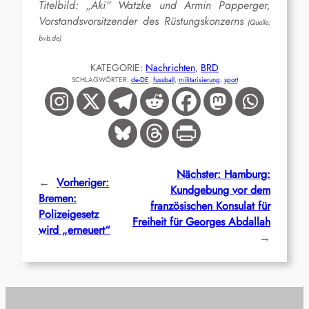
Titelbild: „Aki“ Watzke und Armin Papperger,
Vorstandsvorsitzender des Rüstungskonzerns
(Quelle:
bvb.de)
KATEGORIE:
Nachrichten
, 
BRD
SCHLAGWÖRTER:
de-DE
, 
fussball
, 
militarisierung
, 
sport
Nächster:
Hamburg:
←
Vorheriger:
Kundgebung vor dem
Bremen:
französischen Konsulat für
Polizeigesetz
Freiheit für Georges Abdallah
wird „erneuert“
→