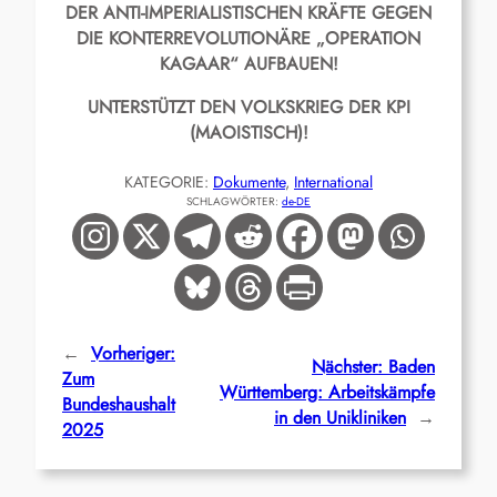
DER ANTI-IMPERIALISTISCHEN KRÄFTE GEGEN
DIE KONTERREVOLUTIONÄRE „OPERATION
KAGAAR“ AUFBAUEN!
UNTERSTÜTZT DEN VOLKSKRIEG DER KPI
(MAOISTISCH)!
KATEGORIE:
Dokumente
, 
International
SCHLAGWÖRTER:
de-DE
←
Vorheriger:
Nächster:
Baden
Zum
Württemberg: Arbeitskämpfe
Bundeshaushalt
in den Unikliniken
→
2025