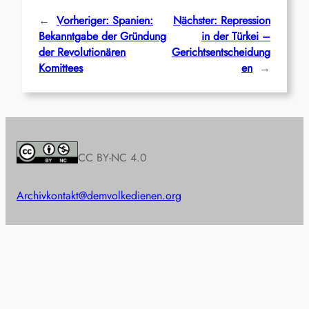
←
Vorheriger:
Spanien:
Nächster:
Repression
Bekanntgabe der Gründung
in der Türkei –
der Revolutionären
Gerichtsentscheidung
Komittees
en
→
CC BY-NC 4.0
Archiv
kontakt@demvolkedienen.org