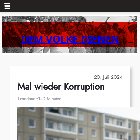
Zum
Inhalt
springen
DEM VOLKE DIENEN
20. Juli 2024
Mal wieder Korruption
Lesedauer:
1–2 Minuten