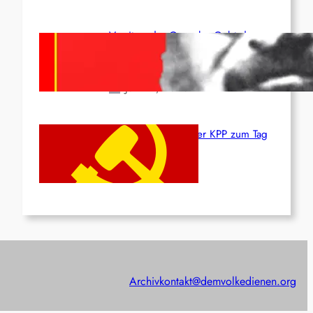
Vorsitzender Gonzalo: Gebt das
Leben für die Partei und die
Revolution!
Juni 19, 2026
Beschluss des ZK der KPP zum Tag
des Heldentums
Juni 19, 2026
Archiv
kontakt@demvolkedienen.org