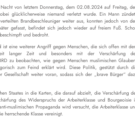
 Nacht von letztem Donnerstag, dem 02.08.2024 auf Freitag, d
bei glücklicherweise niemand verletzt wurde. Ein Mann zünde
verteilten Brandbeschleuniger weiter aus, konnten jedoch von d
ter gefasst, befindet sich jedoch wieder auf freiem Fuß. Sch
beschimpft und bedroht.
d ist eine weiterer Angriff gegen Menschen, die sich offen mit d
. Seit langer Zeit und besonders mit der Verschärfung de
r BRD zu beobachten, wie gegen Menschen muslimischen Glaube
risch zum Feind erklärt wird. Diese Politik, gestützt durch d
der Gesellschaft weiter voran, sodass sich der „brave Bürger“ da
hen Staates in die Karten, die darauf abzielt, die Verschärfung d
ärfung des Widerspruchs der Arbeiterklasse und Bourgeoisie 
anti-muslimischen Propaganda wird versucht, die Arbeiterklasse u
ie herrschende Klasse vereinigt.