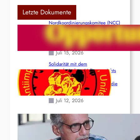
Letzte Dokumente
Nordkoordinierungskomitee (NCC)
der Kommunistischen Partei Indiens
(Maoistisch): Postmoderner
Opportunismus
Juli 15, 2026
Solidarität mit dem
venezolanischem Volk angesichts
der verlorenen Leben und der
katastrophalen Situation durch die
Erdbeben des 24. Juni!
Juli 12, 2026
Indien: „Die Politik der
Kapitulation“ von K. Murali (Ajith)
Juli 1, 2026