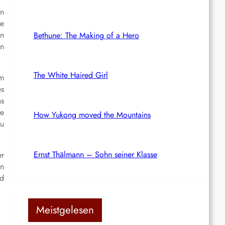
en
te
en
Bethune: The Making of a Hero
on
The White Haired Girl
em
s
ns
ie
How Yukong moved the Mountains
zu
Ernst Thälmann – Sohn seiner Klasse
er
in
nd
Meistgelesen