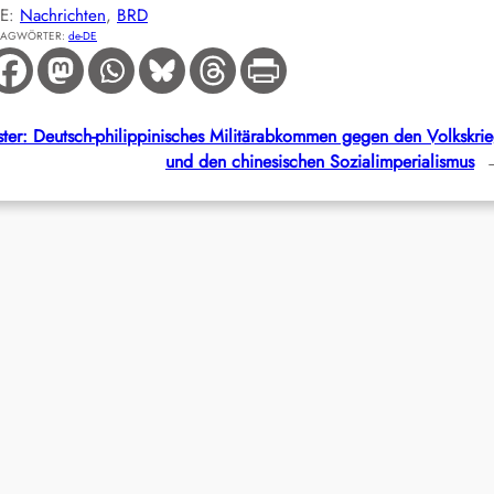
IE:
Nachrichten
, 
BRD
LAGWÖRTER:
de-DE
ter:
Deutsch-philippinisches Militärabkommen gegen den Volkskri
und den chinesischen Sozialimperialismus