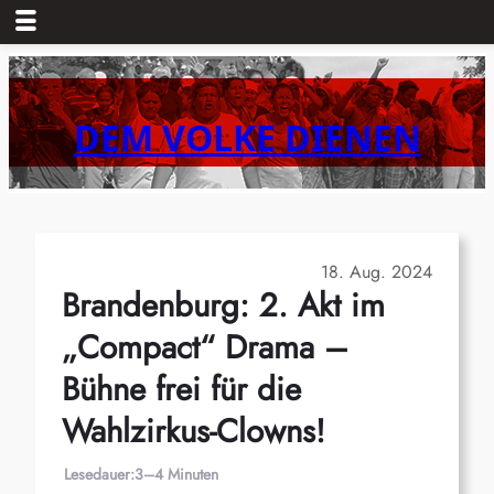
Zum
Inhalt
springen
DEM VOLKE DIENEN
18. Aug. 2024
Brandenburg: 2. Akt im
„Compact“ Drama –
Bühne frei für die
Wahlzirkus-Clowns!
Lesedauer:
3–4 Minuten