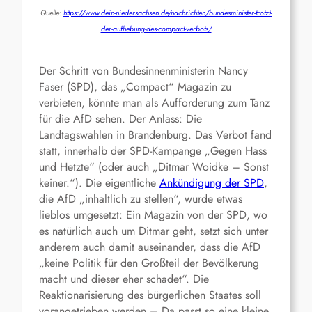
Quelle:
https://www.dein-niedersachsen.de/nachrichten/bundesminister-trotzt-
der-aufhebung-des-compact-verbots/
Der Schritt von Bundesinnenministerin Nancy
Faser (SPD), das „Compact“ Magazin zu
verbieten, könnte man als Aufforderung zum Tanz
für die AfD sehen. Der Anlass: Die
Landtagswahlen in Brandenburg. Das Verbot fand
statt, innerhalb der SPD-Kampange „Gegen Hass
und Hetzte“ (oder auch „Ditmar Woidke – Sonst
keiner.“). Die eigentliche
Ankündigung der SPD
,
die AfD „inhaltlich zu stellen“, wurde etwas
lieblos umgesetzt: Ein Magazin von der SPD, wo
es natürlich auch um Ditmar geht, setzt sich unter
anderem auch damit auseinander, dass die AfD
„keine Politik für den Großteil der Bevölkerung
macht und dieser eher schadet“. Die
Reaktionarisierung des bürgerlichen Staates soll
vorangetrieben werden – Da passt so eine kleine