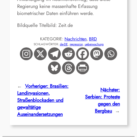
Regierung keine massenhafte Erfassung
biometrischer Daten einführen werde.
Bildquelle Titelbild: Zeit.de
KATEGORIE:
Nachrichten
, 
BRD
SCHLAGWÖRTER:
de-DE
, 
repression
, 
ueberwachung
←
Vorheriger:
Brasilien:
Nächster:
Landinvasionen,
Serbien: Proteste
Straßenblockaden und
gegen den
gewaltätige
Bergbau
→
Auseinandersetzungen