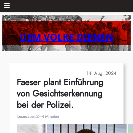
Zum
Inhalt
springen
DEM VOLKE DIENEN
14. Aug. 2024
Faeser plant Einführung
von Gesichtserkennung
bei der Polizei.
Lesedauer:
2–4 Minuten