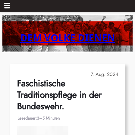
Zum
Inhalt
springen
DEM VOLKE DIENEN
7. Aug. 2024
Faschistische
Traditionspflege in der
Bundeswehr.
Lesedauer:
3–5 Minuten