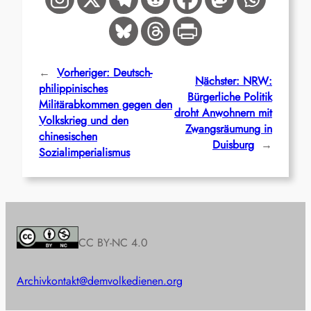
←
Vorheriger:
Deutsch-
Nächster:
NRW:
philippinisches
Bürgerliche Politik
Militärabkommen gegen den
droht Anwohnern mit
Volkskrieg und den
Zwangsräumung in
chinesischen
Duisburg
→
Sozialimperialismus
CC BY-NC 4.0
Archiv
kontakt@demvolkedienen.org