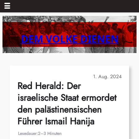
Zum
Inhalt
springen
DEM VOLKE DIENEN
1. Aug. 2024
Red Herald: Der
israelische Staat ermordet
den palästinensischen
Führer Ismail Hanija
Lesedauer:
2–3 Minuten