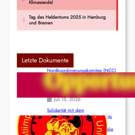
Letzte Dokumente
Nordkoordinierungskomitee (NCC)
der Kommunistischen Partei Indiens
(Maoistisch): Postmoderner
Opportunismus
Juli 15, 2026
Solidarität mit dem
venezolanischem Volk angesichts
der verlorenen Leben und der
katastrophalen Situation durch die