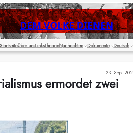
DEM VOLKE DIENEN
Startseite
Über uns
Links
Theorie
Nachrichten
Dokumente
Deutsch
23. Sep. 20
rialismus ermordet zwei