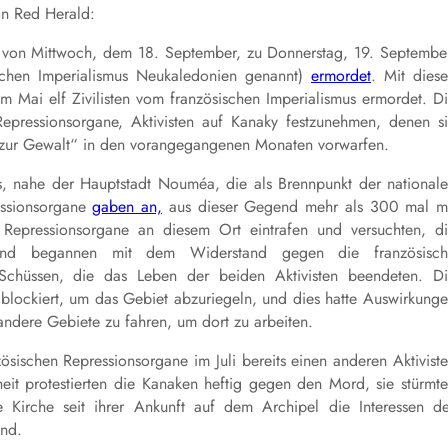
von Red Herald:
 von Mittwoch, dem 18. September, zu Donnerstag, 19. Septembe
ischen Imperialismus Neukaledonien genannt)
ermordet
. Mit dies
 Mai elf Zivilisten vom französischen Imperialismus ermordet. D
pressionsorgane, Aktivisten auf Kanaky festzunehmen, denen s
 zur Gewalt“ in den vorangegangenen Monaten vorwarfen.
s, nahe der Hauptstadt Nouméa, die als Brennpunkt der national
essionsorgane
gaben an,
aus dieser Gegend mehr als 300 mal m
 Repressionsorgane an diesem Ort eintrafen und versuchten, d
n und begannen mit dem Widerstand gegen die französisch
Schüssen, die das Leben der beiden Aktivisten beendeten. D
blockiert, um das Gebiet abzuriegeln, und dies hatte Auswirkung
 andere Gebiete zu fahren, um dort zu arbeiten.
ösischen Repressionsorgane im Juli bereits einen anderen Aktivist
it protestierten die Kanaken heftig gegen den Mord, sie stürmt
 Kirche seit ihrer Ankunft auf dem Archipel die Interessen d
and.