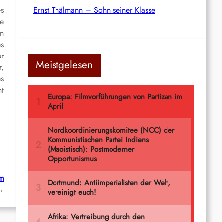
es
Ernst Thälmann – Sohn seiner Klasse
e
en
es
er
Meistgelesen
r,
es
ht
um
→