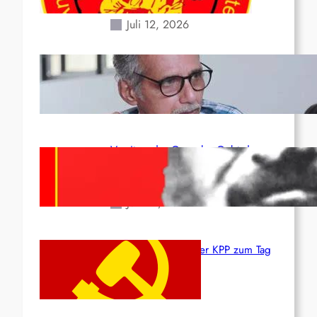
Erdbeben des 24. Juni!
Juli 12, 2026
Indien: „Die Politik der
Kapitulation“ von K. Murali (Ajith)
Juli 1, 2026
Vorsitzender Gonzalo: Gebt das
Leben für die Partei und die
Revolution!
Juni 19, 2026
Beschluss des ZK der KPP zum Tag
des Heldentums
Juni 19, 2026