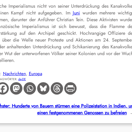
che Imperialismus nicht von seiner Unterdrückung des Kanakvolk
einen Kampf nicht aufgegeben. Im
Juni
wurden mehrere wichtig
en, darunter der Anführer Christian Tein. Diese Aktivisten wurd
nzösische Imperialismus ist sich bewusst, dass die Flamme d
rstärkung auf den Archipel geschickt. Hochrangige Offiziere d
über die Welle neuer Proteste und Aktionen am 24. Septembe
der anhaltenden Unterdrückung und Schikanierung des Kanakvolk
 der Wut der unterworfenen Völker seiner Kolonien und vor der Wuc
llieren.
E:
Nachrichten
, 
Europa
LAGWÖRTER:
de-DE
ster:
Hunderte von Bauern stürmen eine Polizeistation in Indien, 
einen festgenommenen Genossen zu befreien