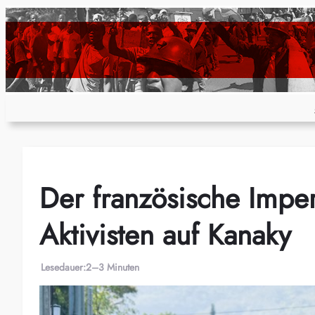
Zum
Inhalt
springen
Der französische Impe
Aktivisten auf Kanaky
Lesedauer:
2–3 Minuten