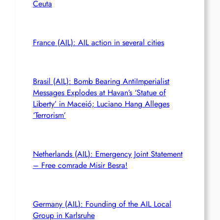
Ceuta
France (AIL): AIL action in several cities
Brasil (AIL): Bomb Bearing AntiImperialist
Messages Explodes at Havan’s ‘Statue of
Liberty’ in Maceió; Luciano Hang Alleges
‘Terrorism’
Netherlands (AIL): Emergency Joint Statement
– Free comrade Misir Besra!
Germany (AIL): Founding of the AIL Local
Group in Karlsruhe