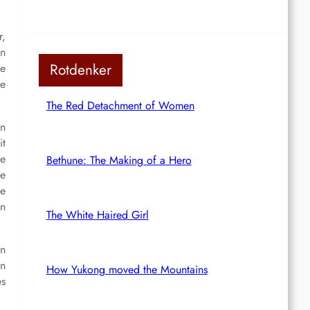
r,
en
Rotdenker
ie
ie
The Red Detachment of Women
en
it
ie
Bethune: The Making of a Hero
e
ie
en
The White Haired Girl
en
en
How Yukong moved the Mountains
es