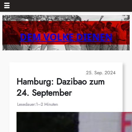
Zum
Inhalt
springen
DEM VOLKE DIENEN
25. Sep. 2024
Hamburg: Dazibao zum
24. September
Lesedauer:
1–2 Minuten