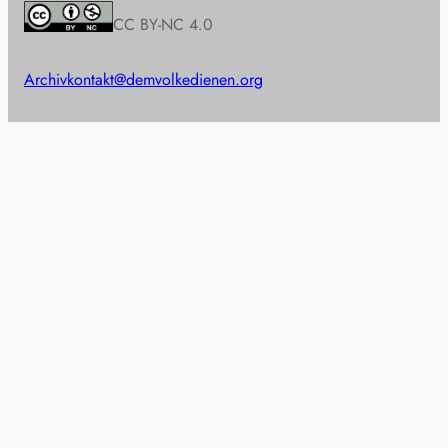
CC BY-NC 4.0
Archiv
kontakt@demvolkedienen.org