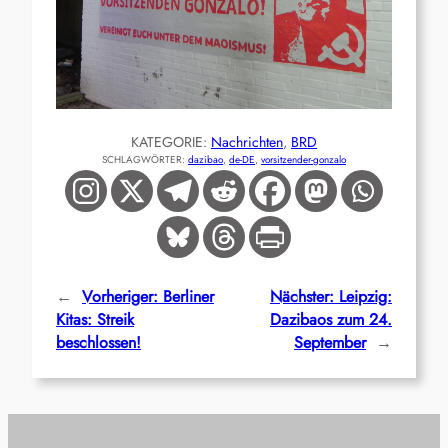
KATEGORIE:
Nachrichten
, 
BRD
SCHLAGWÖRTER:
dazibao
, 
de-DE
, 
vorsitzender-gonzalo
←
Vorheriger:
Berliner
Nächster:
Leipzig:
Kitas: Streik
Dazibaos zum 24.
beschlossen!
September
→