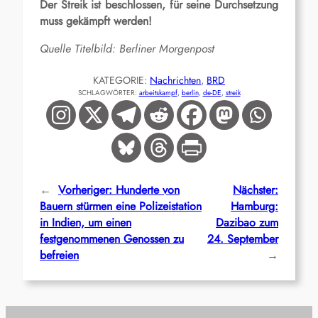
Der Streik ist beschlossen, für seine Durchsetzung
muss gekämpft werden!
Quelle Titelbild: Berliner Morgenpost
KATEGORIE:
Nachrichten
, 
BRD
SCHLAGWÖRTER:
arbeitskampf
, 
berlin
, 
de-DE
, 
streik
←
Vorheriger:
Hunderte von
Nächster:
Bauern stürmen eine Polizeistation
Hamburg:
in Indien, um einen
Dazibao zum
festgenommenen Genossen zu
24. September
befreien
→