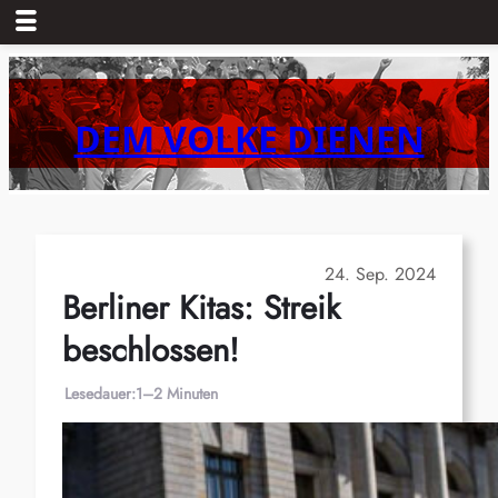
Zum
Inhalt
springen
DEM VOLKE DIENEN
24. Sep. 2024
Berliner Kitas: Streik
beschlossen!
Lesedauer:
1–2 Minuten