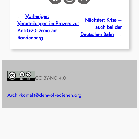
←
Vorheriger:
Nächster:
Krise –
Verurteilungen im Prozess zur
auch bei der
Anti-G20-Demo am
Deutschen Bahn
→
Rondenbarg
CC BY-NC 4.0
Archiv
kontakt@demvolkedienen.org