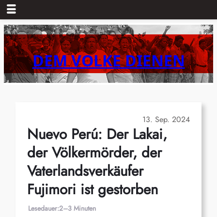
Zum
Inhalt
springen
DEM VOLKE DIENEN
13. Sep. 2024
Nuevo Perú: Der Lakai,
der Völkermörder, der
Vaterlandsverkäufer
Fujimori ist gestorben
Lesedauer:
2–3 Minuten