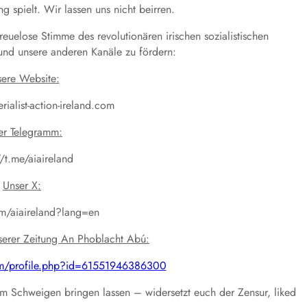
ng spielt. Wir lassen uns nicht beirren.
 reuelose Stimme des revolutionären irischen sozialistischen
und unsere anderen Kanäle zu fördern:
ere Website:
erialist-action-ireland.com
er Telegramm:
//t.me/aiaireland
Unser X:
om/aiaireland?lang=en
serer Zeitung An Phoblacht Abú:
om/profile.php?id=61551946386300
um Schweigen bringen lassen – widersetzt euch der Zensur, liked