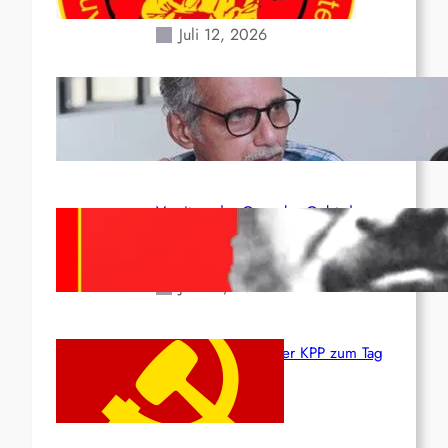
Erdbeben des 24. Juni!
Juli 12, 2026
Indien: „Die Politik der
Kapitulation“ von K. Murali (Ajith)
Juli 1, 2026
Vorsitzender Gonzalo: Gebt das
Leben für die Partei und die
Revolution!
Juni 19, 2026
Beschluss des ZK der KPP zum Tag
des Heldentums
Juni 19, 2026