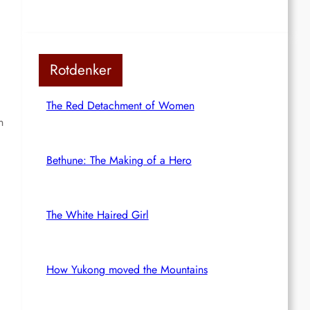
Rotdenker
The Red Detachment of Women
n
Bethune: The Making of a Hero
The White Haired Girl
How Yukong moved the Mountains