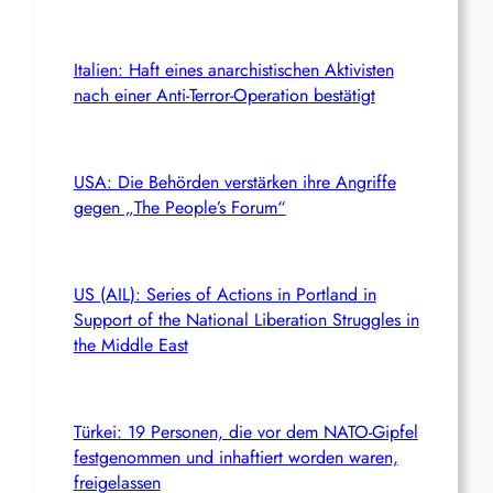
Italien: Haft eines anarchistischen Aktivisten
nach einer Anti-Terror-Operation bestätigt
USA: Die Behörden verstärken ihre Angriffe
gegen „The People’s Forum“
US (AIL): Series of Actions in Portland in
Support of the National Liberation Struggles in
the Middle East
Türkei: 19 Personen, die vor dem NATO-Gipfel
festgenommen und inhaftiert worden waren,
freigelassen