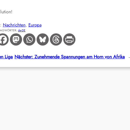
lution!
E:
Nachrichten
, 
Europa
LAGWÖRTER:
de-DE
en Liga
Nächster:
Zunehmende Spannungen am Horn von Afrika