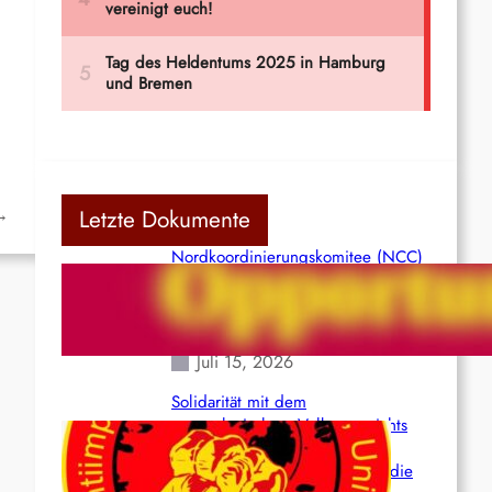
→
Letzte Dokumente
Nordkoordinierungskomitee (NCC)
der Kommunistischen Partei Indiens
(Maoistisch): Postmoderner
Opportunismus
Juli 15, 2026
Solidarität mit dem
venezolanischem Volk angesichts
der verlorenen Leben und der
katastrophalen Situation durch die