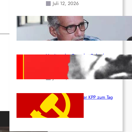
Juli 12, 2026
Indien: „Die Politik der
Kapitulation“ von K. Murali (Ajith)
Juli 1, 2026
Vorsitzender Gonzalo: Gebt das
Leben für die Partei und die
Revolution!
Juni 19, 2026
Beschluss des ZK der KPP zum Tag
des Heldentums
Juni 19, 2026