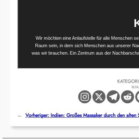
KATEGOR
SCH
←
Vorheriger:
Indien: Großes Massaker durch den alten 