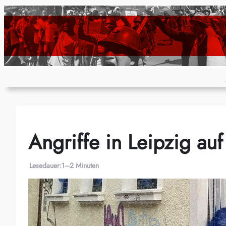
Zum
Inhalt
springen
Angriffe in Leipzig auf 
Lesedauer:
1–2 Minuten