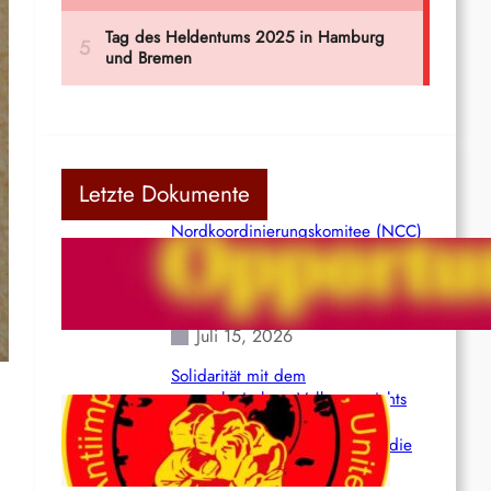
Letzte Dokumente
Nordkoordinierungskomitee (NCC)
der Kommunistischen Partei Indiens
(Maoistisch): Postmoderner
Opportunismus
Juli 15, 2026
Solidarität mit dem
venezolanischem Volk angesichts
der verlorenen Leben und der
katastrophalen Situation durch die
Erdbeben des 24. Juni!