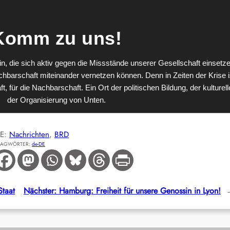
IE:
Nachrichten
, 
BRD
LAGWÖRTER:
de-DE
Staat
Nächster:
Hamburg: Freiheit für unsere Genossin in Lyon!