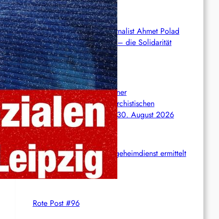
Syrien: Der kurdische Journalist Ahmet Polad
ist seit 200 Tagen in Haft – die Solidarität
wächst
International: Aufruf zu einer
Solidaritätswoche mit anarchistischen
Gefangenen vom 23. bis 30. August 2026
Deutschland: Der Inlandsgeheimdienst ermittelt
gegen „Prosfygika“
Rote Post #96