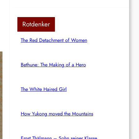
Rotdenker
The Red Detachment of Women
Bethune: The Making of a Hero
The White Haired Girl
How Yukong moved the Mountains
Ernst Thälmann – Sohn seiner Klasse