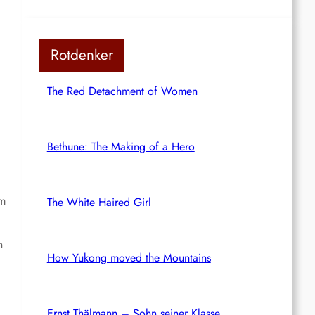
Rotdenker
The Red Detachment of Women
Bethune: The Making of a Hero
em
The White Haired Girl
n
How Yukong moved the Mountains
Ernst Thälmann – Sohn seiner Klasse