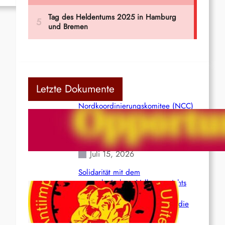
Letzte Dokumente
Nordkoordinierungskomitee (NCC)
der Kommunistischen Partei Indiens
(Maoistisch): Postmoderner
Opportunismus
Juli 15, 2026
Solidarität mit dem
venezolanischem Volk angesichts
der verlorenen Leben und der
katastrophalen Situation durch die
Erdbeben des 24. Juni!