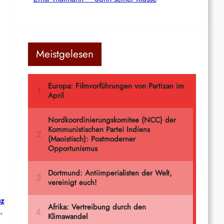
Meistgelesen
ez
→