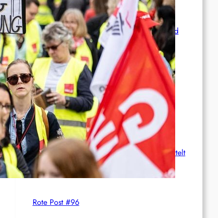
Syrien: Der kurdische Journalist Ahmet Polad
ist seit 200 Tagen in Haft – die Solidarität
wächst
International: Aufruf zu einer
Solidaritätswoche mit anarchistischen
Gefangenen vom 23. bis 30. August 2026
Deutschland: Der Inlandsgeheimdienst ermittelt
gegen „Prosfygika“
Rote Post #96