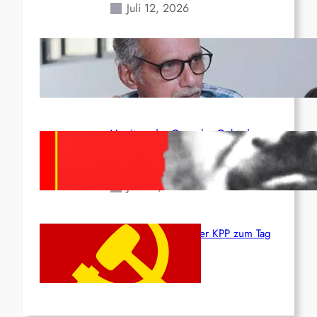
Juli 12, 2026
Indien: „Die Politik der
Kapitulation“ von K. Murali (Ajith)
Juli 1, 2026
Vorsitzender Gonzalo: Gebt das
Leben für die Partei und die
Revolution!
Juni 19, 2026
Beschluss des ZK der KPP zum Tag
des Heldentums
Juni 19, 2026