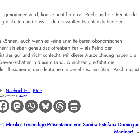
eit genommen wird, konsequent für unser Recht und die Rechte der
glichkeiten und dass ist den bezahlten Hauptamtlichen der
hen können, auch wenn es keine unmittelbaren ökonomischen
ment als eben genau das offenbart hat – als Feind der
st das gut und nicht schlecht. Mit dieser Auszeichnung haben die
 Gewerkschafter in diesem Land. Gleichzeitig erfährt die
er Illusionen in den deutschen imperialistischen Staat. Auch das ist
IE:
Nachrichten
, 
BRD
LAGWÖRTER:
de-DE
r:
Mexiko: Lebendige Präsentation von Sandra Estéfana Domíngu
Martínez!