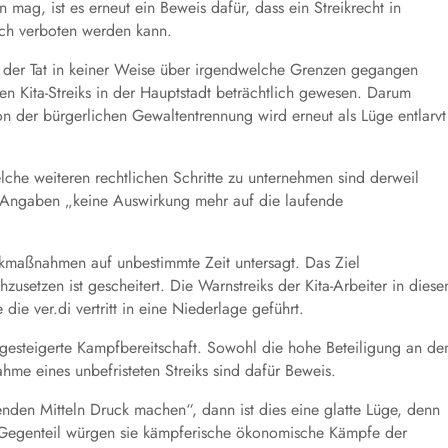
 mag, ist es erneut ein Beweis dafür, dass ein Streikrecht in
tlich verboten werden kann.
in der Tat in keiner Weise über irgendwelche Grenzen gegangen
en Kita-Streiks in der Hauptstadt beträchtlich gewesen. Darum
von der bürgerlichen Gewaltentrennung wird erneut als Lüge entlarvt
he weiteren rechtlichen Schritte zu unternehmen sind derweil
di-Angaben „keine Auswirkung mehr auf die laufende
eikmaßnahmen auf unbestimmte Zeit untersagt. Das Ziel
zusetzen ist gescheitert. Die Warnstreiks der Kita-Arbeiter in dies
e ver.di vertritt in eine Niederlage geführt.
 gesteigerte Kampfbereitschaft. Sowohl die hohe Beteiligung an de
hme eines unbefristeten Streiks sind dafür Beweis.
nden Mitteln Druck machen“, dann ist dies eine glatte Lüge, denn
 Gegenteil würgen sie kämpferische ökonomische Kämpfe der