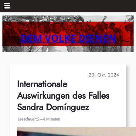
Zum
Inhalt
springen
DEM VOLKE DIENEN
20. Okt. 2024
Internationale
Auswirkungen des Falles
Sandra Domínguez
Lesedauer:
2–4 Minuten