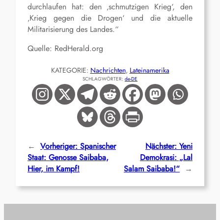
durchlaufen hat: den ‚schmutzigen Krieg‘, den
‚Krieg gegen die Drogen‘ und die aktuelle
Militarisierung des Landes.“
Quelle: RedHerald.org
KATEGORIE:
Nachrichten
, 
Lateinamerika
SCHLAGWÖRTER:
de-DE
←
Vorheriger:
Spanischer
Nächster:
Yeni
Staat: Genosse Saibaba,
Demokrasi: „Lal
Hier, im Kampf!
Salam Saibaba!“
→