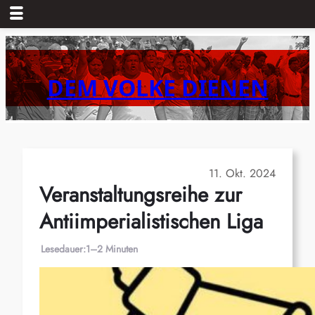
Zum
Inhalt
springen
DEM VOLKE DIENEN
11. Okt. 2024
Veranstaltungsreihe zur
Antiimperialistischen Liga
Lesedauer:
1–2 Minuten