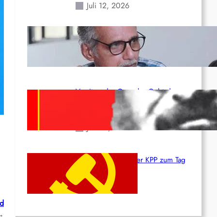
Juli 12, 2026
Indien: „Die Politik der
Kapitulation“ von K. Murali (Ajith)
Juli 1, 2026
Vorsitzender Gonzalo: Gebt das
Leben für die Partei und die
Revolution!
Juni 19, 2026
Beschluss des ZK der KPP zum Tag
des Heldentums
Juni 19, 2026
rd
→