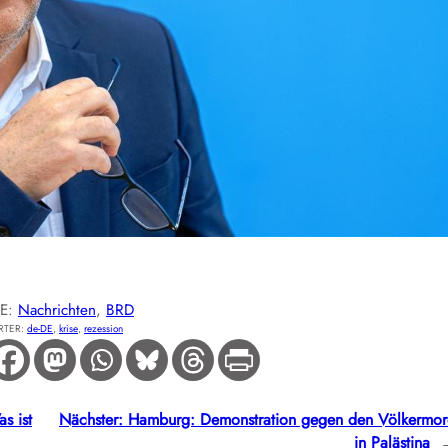
IE:
Nachrichten
, 
BRD
RTER:
de-DE
, 
krise
, 
rezession
s ist
Nächster:
Hamburg: Demonstration gegen den Völkermo
in Palästina