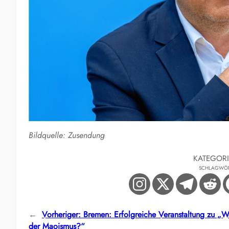
Bildquelle: Zusendung
KATEGOR
SCHLAGWÖ
←
Vorheriger:
Bremen: Erfolgreiche Veranstaltung zu „Wa
der Maoismus?“