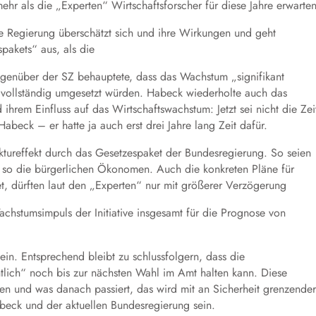
mehr als die „Experten“ Wirtschaftsforscher für diese Jahre erwarten
ie Regierung überschätzt sich und ihre Wirkungen und geht
pakets“ aus, als die
genüber der SZ behauptete, dass das Wachstum „signifikant
 vollständig umgesetzt würden. Habeck wiederholte auch das
hrem Einfluss auf das Wirtschaftswachstum: Jetzt sei nicht die Zei
 Habeck – er hatte ja auch erst drei Jahre lang Zeit dafür.
tureffekt durch das Gesetzespaket der Bundesregierung. So seien
 so die bürgerlichen Ökonomen. Auch die konkreten Pläne für
, dürften laut den „Experten“ nur mit größerer Verzögerung
chstumsimpuls der Initiative insgesamt für die Prognose von
ein. Entsprechend bleibt zu schlussfolgern, dass die
ntlich“ noch bis zur nächsten Wahl im Amt halten kann. Diese
en und was danach passiert, das wird mit an Sicherheit grenzender
beck und der aktuellen Bundesregierung sein.