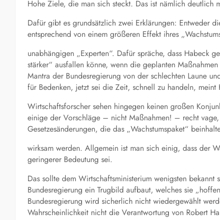
Hohe Ziele, die man sich steckt. Das ist nämlich deutlich 
Dafür gibt es grundsätzlich zwei Erklärungen: Entweder d
entsprechend von einem größeren Effekt ihres „Wachstums
unabhängigen „Experten“. Dafür spräche, dass Habeck ge
stärker“ ausfallen könne, wenn die geplanten Maßnahmen
Mantra der Bundesregierung von der schlechten Laune und i
für Bedenken, jetzt sei die Zeit, schnell zu handeln, meint
Wirtschaftsforscher sehen hingegen keinen großen Konjunk
einige der Vorschläge – nicht Maßnahmen! – recht vage,
Gesetzesänderungen, die das „Wachstumspaket“ beinhaltet
wirksam werden. Allgemein ist man sich einig, dass der Wa
geringerer Bedeutung sei.
Das sollte dem Wirtschaftsministerium wenigsten bekannt s
Bundesregierung ein Trugbild aufbaut, welches sie „hoffe
Bundesregierung wird sicherlich nicht wiedergewählt werd
Wahrscheinlichkeit nicht die Verantwortung von Robert Ha