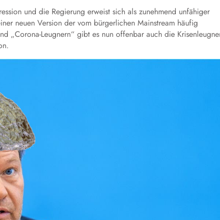
pression und die Regierung erweist sich als zunehmend unfähiger
iner neuen Version der vom bürgerlichen Mainstream häufig
nd „Corona-Leugnern“ gibt es nun offenbar auch die Krisenleugne
on.