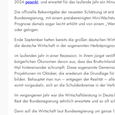
2024
gesenkt
, und erwartet für das laufende Jahr ein Min
Die offizielle Bekanntgabe der neuesten Schätzung ist ers
Bundesregierung, mit einem preisbereinigten Mini-Wachst
Prognose damals sogar leicht erhöht und von einem „Wen
oder gelogen.
Ende September hatten bereits die großen deutschen Wirts
die deutsche Wirtschaft in der sogenannten Herbstprogno
im laufenden Jahr in einer Rezession. In ihrem jüngst veröf
bürgerlichen Ökonomen davon aus, dass das Brutto-Inland
Mal hintereinander schrumpft. Diese sogenannte Gemeinsch
Projektionen im Oktober, die wiederum die Grundlage fü
bilden. Behauptet man nun – entgegen der Realität – al
somit vorgaukeln, sich an die Schuldenbremse in der Verf
Im vergangenen Jahr war die Wirtschaftsleistung in Deut
Rest der Bundesregierung sehnlich erwartete und so oft 
Dann soll die Wirtschaft laut Bundesregierung um ganze 