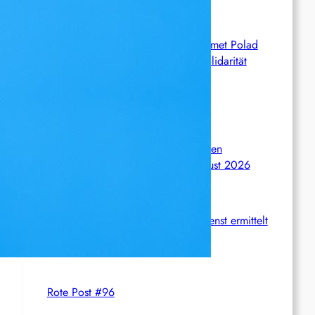
Syrien: Der kurdische Journalist Ahmet Polad
ist seit 200 Tagen in Haft – die Solidarität
wächst
International: Aufruf zu einer
Solidaritätswoche mit anarchistischen
Gefangenen vom 23. bis 30. August 2026
Deutschland: Der Inlandsgeheimdienst ermittelt
gegen „Prosfygika“
Rote Post #96