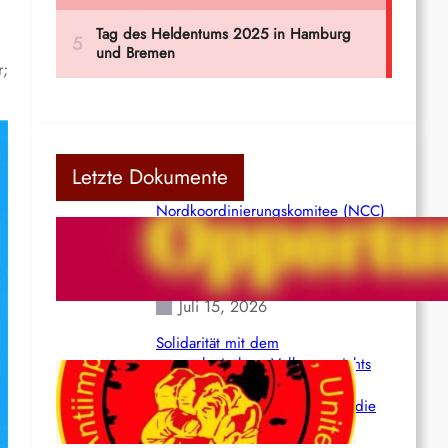
r;
Letzte Dokumente
Nordkoordinierungskomitee (NCC)
der Kommunistischen Partei Indiens
(Maoistisch): Postmoderner
Opportunismus
Juli 15, 2026
Solidarität mit dem
venezolanischem Volk angesichts
der verlorenen Leben und der
katastrophalen Situation durch die
Erdbeben des 24. Juni!