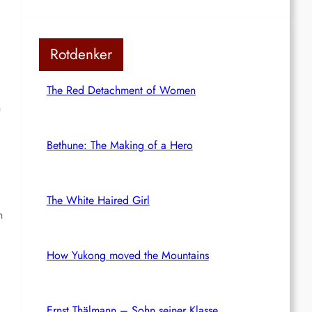
Rotdenker
The Red Detachment of Women
n
Bethune: The Making of a Hero
The White Haired Girl
h
How Yukong moved the Mountains
Ernst Thälmann – Sohn seiner Klasse