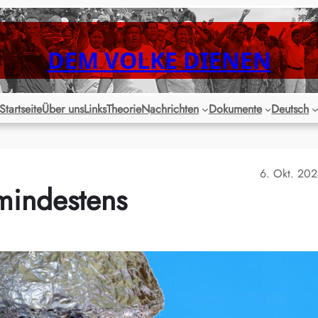
DEM VOLKE DIENEN
Startseite
Über uns
Links
Theorie
Nachrichten
Dokumente
Deutsch
6. Okt. 20
 mindestens