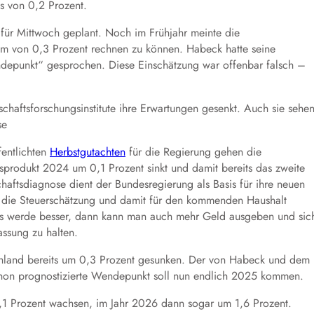
us von 0,2 Prozent.
t für Mittwoch geplant. Noch im Frühjahr meinte die
um von 0,3 Prozent rechnen zu können. Habeck hatte seine
depunkt“ gesprochen. Diese Einschätzung war offenbar falsch –
chaftsforschungsinstitute ihre Erwartungen gesenkt. Auch sie sehe
se
fentlichten
Herbstgutachten
für die Regierung gehen die
sprodukt 2024 um 0,1 Prozent sinkt und damit bereits das zweite
aftsdiagnose dient der Bundesregierung als Basis für ihre neuen
r die Steuerschätzung und damit für den kommenden Haushalt
les werde besser, dann kann man auch mehr Geld ausgeben und sic
assung zu halten.
schland bereits um 0,3 Prozent gesunken. Der von Habeck und dem
schon prognostizierte Wendepunkt soll nun endlich 2025 kommen.
1,1 Prozent wachsen, im Jahr 2026 dann sogar um 1,6 Prozent.