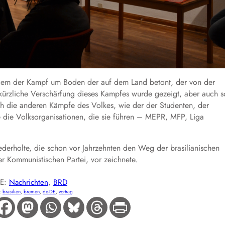
 allem der Kampf um Boden der auf dem Land betont, der von der
kürzliche Verschärfung dieses Kampfes wurde gezeigt, aber auch s
 die anderen Kämpfe des Volkes, wie der der Studenten, der
e die Volksorganisationen, die sie führen – MEPR, MFP, Liga
derholte, die schon vor Jahrzehnten den Weg der brasilianischen
r Kommunistischen Partei, vor zeichnete.
IE:
Nachrichten
, 
BRD
:
brasilien
, 
bremen
, 
de-DE
, 
vortrag