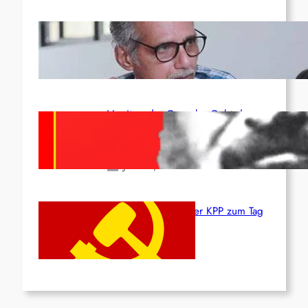
Indien: „Die Politik der
Kapitulation“ von K. Murali (Ajith)
Juli 1, 2026
Vorsitzender Gonzalo: Gebt das
Leben für die Partei und die
Revolution!
Juni 19, 2026
Beschluss des ZK der KPP zum Tag
des Heldentums
Juni 19, 2026