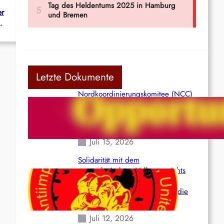
er
→
Letzte Dokumente
Nordkoordinierungskomitee (NCC)
der Kommunistischen Partei Indiens
(Maoistisch): Postmoderner
Opportunismus
Juli 15, 2026
Solidarität mit dem
venezolanischem Volk angesichts
der verlorenen Leben und der
katastrophalen Situation durch die
Erdbeben des 24. Juni!
Juli 12, 2026