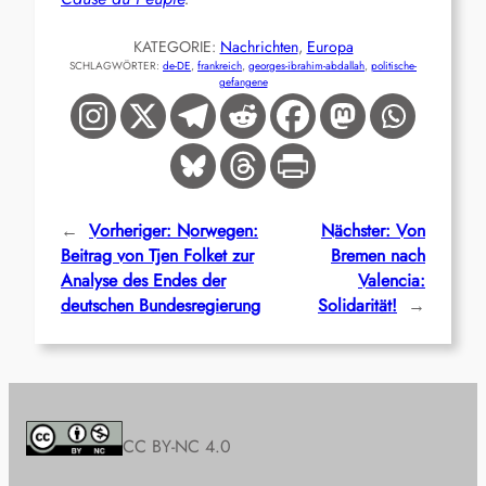
KATEGORIE:
Nachrichten
, 
Europa
SCHLAGWÖRTER:
de-DE
, 
frankreich
, 
georges-ibrahim-abdallah
, 
politische-
gefangene
←
Vorheriger:
Norwegen:
Nächster:
Von
Beitrag von Tjen Folket zur
Bremen nach
Analyse des Endes der
Valencia:
deutschen Bundesregierung
Solidarität!
→
CC BY-NC 4.0