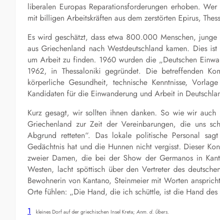
liberalen Europas Reparationsforderungen erhoben. Wer e
mit billigen Arbeitskräften aus dem zerstörten Epirus, T
Es wird geschätzt, dass etwa 800.000 Menschen, junge M
aus Griechenland nach Westdeutschland kamen. Dies ist
um Arbeit zu finden. 1960 wurden die „Deutschen Einwan
1962, in Thessaloniki gegründet. Die betreffenden Kom
körperliche Gesundheit, technische Kenntnisse, Vorlage 
Kandidaten für die Einwanderung und Arbeit in Deutschla
Kurz gesagt, wir sollten ihnen danken. So wie wir auch
Griechenland zur Zeit der Vereinbarungen, die uns schl
Abgrund retteten“. Das lokale politische Personal sa
Gedächtnis hat und die Hunnen nicht vergisst. Dieser Kont
zweier Damen, die bei der Show der Germanos in Kanta
Westen, lacht spöttisch über den Vertreter des deutsche
Bewohnerin von Kantano, Steinmeier mit Worten anspricht
Orte fühlen: „Die Hand, die ich schüttle, ist die Hand des
1
kleines Dorf auf der griechischen Insel Kreta;
Anm. d. Übers.