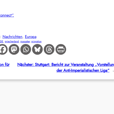
connect“.
E:
Nachrichten
, 
Europa
-DE
, 
griechenland
, 
massaker
, 
migration
on für
Nächster:
Stuttgart: Bericht zur Veranstaltung „Vorstellu
der Anti-Imperialistischen Liga“