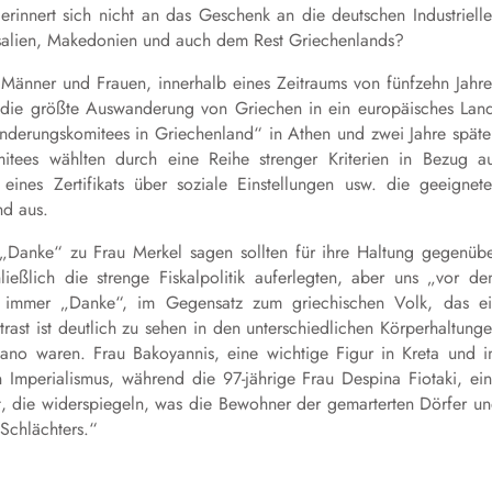
rinnert sich nicht an das Geschenk an die deutschen Industriell
hessalien, Makedonien und auch dem Rest Griechenlands?
änner und Frauen, innerhalb eines Zeitraums von fünfzehn Jahr
 die größte Auswanderung von Griechen in ein europäisches Lan
derungskomitees in Griechenland“ in Athen und zwei Jahre späte
itees wählten durch eine Reihe strenger Kriterien in Bezug a
eines Zertifikats über soziale Einstellungen usw. die geeignet
nd aus.
 „Danke“ zu Frau Merkel sagen sollten für ihre Haltung gegenüb
ießlich die strenge Fiskalpolitik auferlegten, aber uns „vor d
gt immer „Danke“, im Gegensatz zum griechischen Volk, das e
rast ist deutlich zu sehen in den unterschiedlichen Körperhaltung
no waren. Frau Bakoyannis, eine wichtige Figur in Kreta und 
n Imperialismus, während die 97-jährige Frau Despina Fiotaki, ei
, die widerspiegeln, was die Bewohner der gemarterten Dörfer u
 Schlächters.“