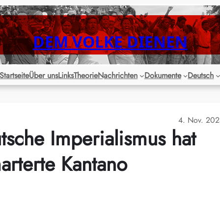
DEM VOLKE DIENEN
Startseite
Über uns
Links
Theorie
Nachrichten
Dokumente
Deutsch
4. Nov. 20
tsche Imperialismus hat
arterte Kantano