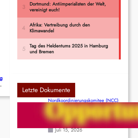
ng
→
Letzte Dokumente
Nordkoordinierungskomitee (NCC)
der Kommunistischen Partei Indiens
(Maoistisch): Postmoderner
Opportunismus
Juli 15, 2026