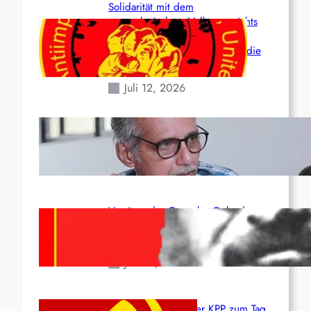
Solidarität mit dem
venezolanischem Volk angesichts
der verlorenen Leben und der
katastrophalen Situation durch die
Erdbeben des 24. Juni!
Juli 12, 2026
Indien: „Die Politik der
Kapitulation“ von K. Murali (Ajith)
Juli 1, 2026
Vorsitzender Gonzalo: Gebt das
Leben für die Partei und die
Revolution!
Juni 19, 2026
Beschluss des ZK der KPP zum Tag