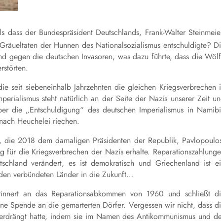
ls dass der Bundespräsident Deutschlands, Frank-Walter Steinmeie
Gräueltaten der Hunnen des Nationalsozialismus entschuldigte? D
nd gegen die deutschen Invasoren, was dazu führte, dass die Wöl
rstörten.
 die seit siebeneinhalb Jahrzehnten die gleichen Kriegsverbrechen 
erialismus steht natürlich an der Seite der Nazis unserer Zeit u
ber die „Entschuldigung“ des deutschen Imperialismus in Namib
 nach Heuchelei riechen.
e, die 2018 dem damaligen Präsidenten der Republik, Pavlopoulo
g für die Kriegsverbrechen der Nazis erhalte. Reparationszahlung
schland verändert, es ist demokratisch und Griechenland ist e
den verbündeten Länder in die Zukunft…
erinnert an das Reparationsabkommen von 1960 und schließt d
ine Spende an die gemarterten Dörfer. Vergessen wir nicht, dass d
verdrängt hatte, indem sie im Namen des Antikommunismus und d