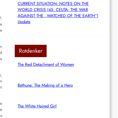
CURRENT SITUATION: NOTES ON THE
WORLD CRISIS (45. CEUTA: THE WAR
AGAINST THE „WATCHED OF THE EARTH“)
r,
Update
ie
fe
in
Rotdenker
nd
ia
The Red Detachment of Women
s,
en
Bethune: The Making of a Hero
in
ie
The White Haired Girl
ie
es