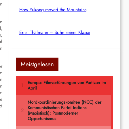
en
How Yukong moved the Mountains
en
d,
Ernst Thälmann – Sohn seiner Klasse
r,
uf
en
Meistgelesen
er
em
in
en
im
ne
nd