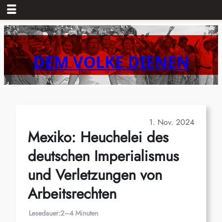
Zum
Inhalt
springen
DEM VOLKE DIENEN
1. Nov. 2024
Mexiko: Heuchelei des
deutschen Imperialismus
und Verletzungen von
Arbeitsrechten
Lesedauer:
2–4 Minuten