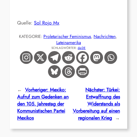
Quelle:
Sol Rojo Mx
KATEGORIE:
Proletarischer Feminismus
, 
Nachrichten
, 
Lateinamerika
SCHLAGWÖRTER:
de-DE
←
Vorheriger:
Mexiko:
Nächster:
Türkei:
Aufruf zum Gedenken an
Entwaffnung des
den 105. Jahrestag der
Widerstands als
Kommunistischen Partei
Vorbereitung auf einen
Mexikos
regionalen Krieg
→