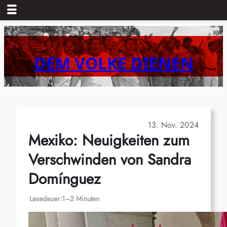
Zum
Inhalt
springen
DEM VOLKE DIENEN
13. Nov. 2024
Mexiko: Neuigkeiten zum
Verschwinden von Sandra
Domínguez
Lesedauer:
1–2 Minuten