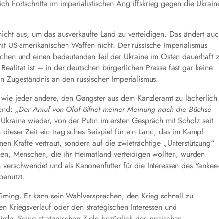
 Fortschritte im imperialistischen Angriffskrieg gegen die Ukrain
n nicht aus, um das ausverkaufte Land zu verteidigen. Das ändert au
 mit US-amerikanischen Waffen nicht. Der russische Imperialismus
ichen und einen bedeutenden Teil der Ukraine im Osten dauerhaft 
Realität ist – in der deutschen bürgerlichen Presse fast gar keine
in Zugeständnis an den russischen Imperialismus.
, wie jeder andere, den Gangster aus dem Kanzleramt zu lächerlich
fend:
„
Der Anruf von Olaf öffnet meiner Meinung nach die Büchse
 Ukraine wieder, von der Putin im ersten Gespräch mit Scholz seit
 dieser Zeit ein tragisches Beispiel für ein Land, das im Kampf
nen Kräfte vertraut, sondern auf die zwieträchtige „Unterstützung“
ben, Menschen, die ihr Heimatland verteidigen wollten, wurden
 verschwendet und als Kanonenfutter für die Interessen des Yankee-
benutzt.
 Timing. Er kann sein Wahlversprechen, den Krieg schnell zu
n Kriegsverlauf oder den strategischen Interessen und
de. Seine strategischen Ziele bezüglich des russischen