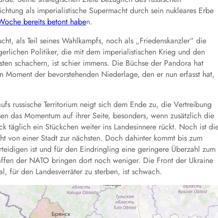
chtung als imperialistische Supermacht durch sein nukleares Erbe
 Woche bereits betont habe
n.
cht, als Teil seines Wahlkampfs, noch als „Friedenskanzler“ die
rlichen Politiker, die mit dem imperialistischen Krieg und den
ten schachern, ist schier immens. Die Büchse der Pandora hat
Den Moment der bevorstehenden Niederlage, den er nun erfasst hat,
ufs russische Territorium neigt sich dem Ende zu, die Vertreibung
sen das Momentum auf ihrer Seite, besonders, wenn zusätzlich die
ck täglich ein Stückchen weiter ins Landesinnere rückt. Noch ist di
eht von einer Stadt zur nächsten. Doch dahinter kommt bis zum
teidigen ist und für den Eindringling eine geringere Überzahl zum
affen der NATO bringen dort noch weniger. Die Front der Ukraine
, für den Landesverräter zu sterben, ist schwach.