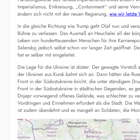
Imperialismus, Einkreisung, „Containment“ und seine Verni
ändern sich nicht mit der neuen Regierung,
wie wir letzte
In die gleiche Richtung wie Trump geht Olaf nun und versu
Bühne zu verlassen. Das Ausmaß an Heuchelei all der bürge
Leben von hunderttausenden Menschen für ihre Karrierepos
Selenskyj jedoch selbst schon vor langer Zeit geöffnet. 
hat er selber mit eingeleitet.
Die Lage für die Ukraine ist düster: Der gewagte Vorstoß a
der Ukrainer aus Kursk bahnt sich an. Dann hätten die Rus
Front in der Südostukraine bricht, die unter ständigem Dru
Front in der Südostukraine in städtischen Gegenden, es g
Dnjepr vorwiegend offenes Gelände, was schlechter zu ver
Vordringen und Einnehmen erfordert als die Stadt. Die W
ist zudem überdehnt und es mangelt an Soldaten; die Moral