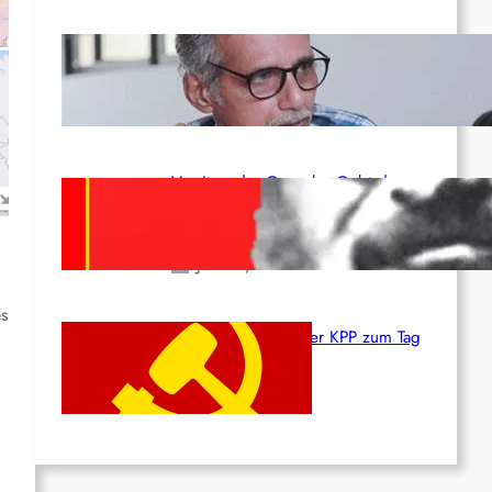
Indien: „Die Politik der
Kapitulation“ von K. Murali (Ajith)
Juli 1, 2026
Vorsitzender Gonzalo: Gebt das
Leben für die Partei und die
Revolution!
Juni 19, 2026
es
Beschluss des ZK der KPP zum Tag
des Heldentums
Juni 19, 2026