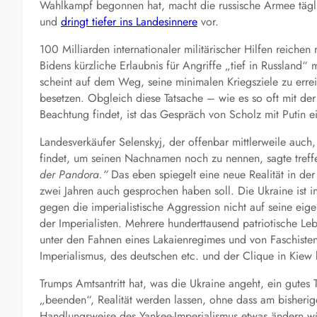
Wahlkampf begonnen hat, macht die russische Armee täglich
und
dringt tiefer ins Landesinnere
vor.
100 Milliarden internationaler militärischer Hilfen reiche
Bidens kürzliche Erlaubnis für Angriffe „tief in Russland“
scheint auf dem Weg, seine minimalen Kriegsziele zu erre
besetzen. Obgleich diese Tatsache – wie es so oft mit der 
Beachtung findet, ist das Gespräch von Scholz mit Putin e
Landesverkäufer Selenskyj, der offenbar mittlerweile auch
findet, um seinen Nachnamen noch zu nennen, sagte tref
der Pandora.
“
Das eben spiegelt eine neue Realität in der
zwei Jahren auch gesprochen haben soll. Die Ukraine ist in
gegen die imperialistische Aggression nicht auf seine eige
der Imperialisten. Mehrere hunderttausend patriotische Le
unter den Fahnen eines Lakaienregimes und von Faschisten
Imperialismus, des deutschen etc. und der Clique in Kiew 
Trumps Amtsantritt hat, was die Ukraine angeht, ein gutes
„beenden“, Realität werden lassen, ohne dass am bisherige
Handlungsweise des Yankee-Imperialismus etwas ändern wür