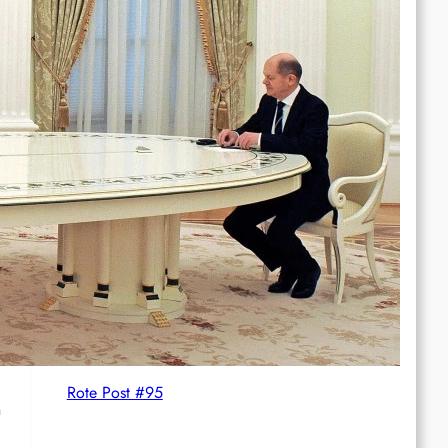
wächst
International: Aufruf zu einer
Solidaritätswoche mit anarchistischen
Gefangenen vom 23. bis 30. August 2026
Deutschland: Der Inlandsgeheimdienst ermittelt
gegen „Prosfygika“
Rote Post #96
Rote Post #95
n