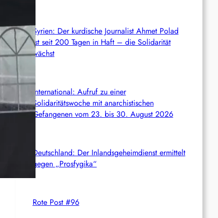
Syrien: Der kurdische Journalist Ahmet Polad
ist seit 200 Tagen in Haft – die Solidarität
wächst
International: Aufruf zu einer
Solidaritätswoche mit anarchistischen
Gefangenen vom 23. bis 30. August 2026
Deutschland: Der Inlandsgeheimdienst ermittelt
gegen „Prosfygika“
Rote Post #96