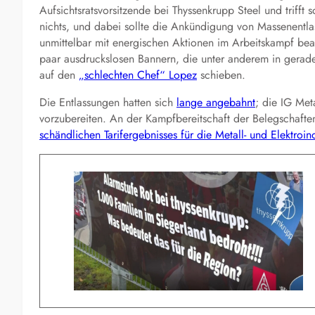
Aufsichtsratsvorsitzende bei Thyssenkrupp Steel und trifft
nichts, und dabei sollte die Ankündigung von Massenentla
unmittelbar mit energischen Aktionen im Arbeitskampf be
paar ausdruckslosen Bannern, die unter anderem in gerade
auf den
„schlechten Chef“ Lopez
schieben.
D
ie Entlassungen hatten sich
lange angebahnt
; die IG Me
vorzubereiten.
An der Kampfbereitschaft der Belegschafte
schändlichen Tarifergebnis
ses
für die Metall- und Elektroind