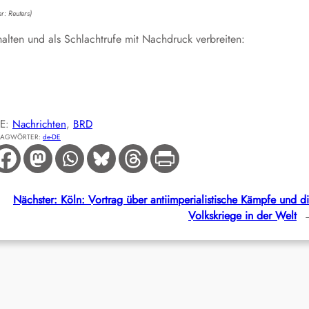
r: Reuters)
lten und als Schlachtrufe mit Nachdruck verbreiten:
IE:
Nachrichten
, 
BRD
LAGWÖRTER:
de-DE
Nächster:
Köln: Vortrag über antiimperialistische Kämpfe und d
Volkskriege in der Welt