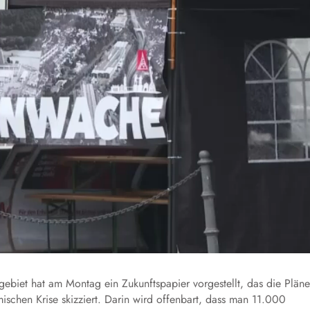
biet hat am Montag ein Zukunftspapier vorgestellt, das die Pläne
chen Krise skizziert. Darin wird offenbart, dass man 11.000