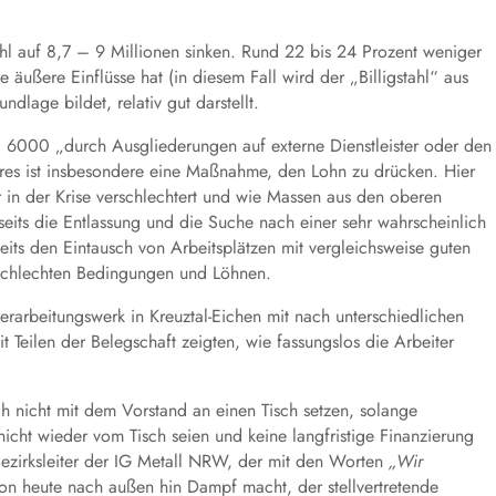
hl auf 8,7 – 9 Millionen sinken. Rund 22 bis 24 Prozent weniger
 äußere Einflüsse hat (in diesem Fall wird der „Billigstahl“ aus
dlage bildet, relativ gut darstellt.
a 6000 „
durch Ausgliederungen auf externe Dienstleister oder den
teres ist insbesondere eine Maßnahme, den Lohn zu drücken. Hier
r in der Krise verschlechtert und wie Massen aus den oberen
rseits die Entlassung und die Suche nach einer sehr wahrscheinlich
seits den Eintausch von Arbeitsplätzen mit vergleichsweise guten
schlechten Bedingungen und Löhnen.
erarbeitungswerk in Kreuztal-Eichen mit nach unterschiedlichen
 Teilen der Belegschaft zeigten, wie fassungslos die Arbeiter
ich
nicht mit dem Vorstand an eine
n
Tisch setzen,
solange
cht wieder vom Tisch seien und keine langfristige Finanzierung
 Bezirksleiter der IG Metall NRW, der mit den Worten
„Wir
on heute nach außen hin Dampf macht, der stellvertretende