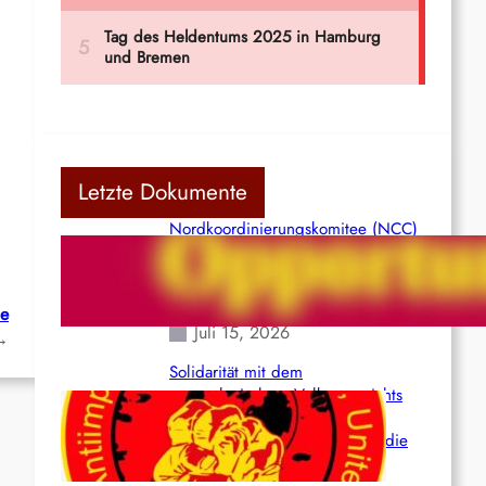
Letzte Dokumente
Nordkoordinierungskomitee (NCC)
der Kommunistischen Partei Indiens
(Maoistisch): Postmoderner
Opportunismus
ie
Juli 15, 2026
→
Solidarität mit dem
venezolanischem Volk angesichts
der verlorenen Leben und der
katastrophalen Situation durch die
Erdbeben des 24. Juni!