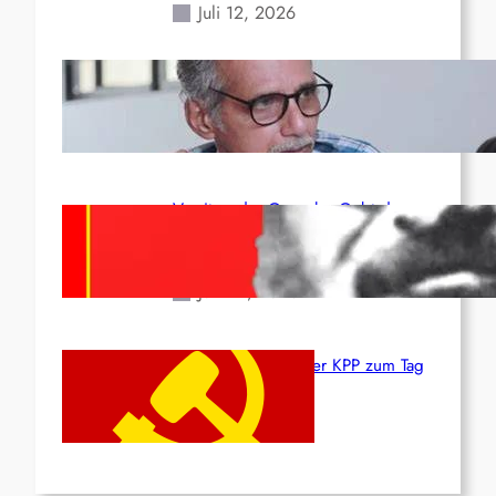
Juli 12, 2026
Indien: „Die Politik der
Kapitulation“ von K. Murali (Ajith)
Juli 1, 2026
Vorsitzender Gonzalo: Gebt das
Leben für die Partei und die
Revolution!
Juni 19, 2026
Beschluss des ZK der KPP zum Tag
des Heldentums
Juni 19, 2026