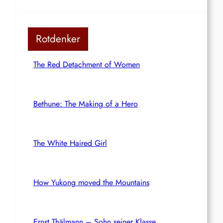
Rotdenker
The Red Detachment of Women
Bethune: The Making of a Hero
The White Haired Girl
How Yukong moved the Mountains
Ernst Thälmann – Sohn seiner Klasse