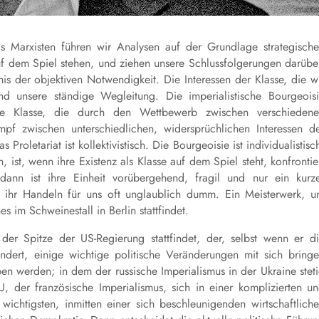
Als Marxisten führen wir Analysen auf der Grundlage strategisch
uf dem Spiel stehen, und ziehen unsere Schlussfolgerungen darübe
s der objektiven Notwendigkeit. Die Interessen der Klasse, die w
ind unsere ständige Wegleitung. Die imperialistische Bourgeois
eine Klasse, die durch den Wettbewerb zwischen verschieden
f zwischen unterschiedlichen, widersprüchlichen Interessen d
roletariat ist kollektivistisch. Die Bourgeoisie ist individualistisc
, ist, wenn ihre Existenz als Klasse auf dem Spiel steht, konfrontie
 dann ist ihre Einheit vorübergehend, fragil und nur ein kurz
int ihr Handeln für uns oft unglaublich dumm. Ein Meisterwerk, 
s im Schweinestall in Berlin stattfindet.
r Spitze der US-Regierung stattfindet, der, selbst wenn er d
ändert, einige wichtige politische Veränderungen mit sich bring
en werden; in dem der russische Imperialismus in der Ukraine stet
der französische Imperialismus, sich in einer komplizierten u
wichtigsten, inmitten einer sich beschleunigenden wirtschaftlich