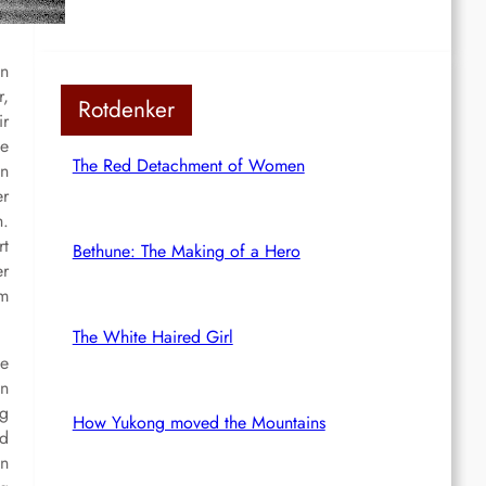
en
r,
Rotdenker
ir
ie
The Red Detachment of Women
en
er
h.
rt
Bethune: The Making of a Hero
er
um
The White Haired Girl
ie
en
ig
How Yukong moved the Mountains
nd
en