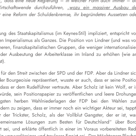
]
, dass eine neue Regierung – in welcher Form auch immer – d
rtschaftswende durchzuführen, „
wozu ein massiver Ausbau de
r eine Reform der Schuldenbremse, ihr begründetes Aussetzen od
 des Staatskapitalismus (im Keynes-Stil) impliziert, entspricht vo
n Imperialismus als Ganzes. Die Position von Lindner (und was v
ineren, finanzkapitalistischen Gruppen, die weniger internationalisie
 der Ausbeutung der Arbeiterklasse im Inland zu erhöhen (wie 
t).
s für den Streit zwischen der SPD und der FDP. Aber da Lindner si
er Bourgeoisie repräsentiert, wusste er auch, dass er seine Positi
 dass er dem Rudelführer vertraute. Aber Scholz ist kein Wolf, er i
rde, sein Positionspapier zu veröffentlichen und leere Drohung
üngsten herben Wahlniederlagen der FDP bei den Wahlen zu
dern zu zeigen, dass er immer noch ein wichtiger Akteur sei, tapp
 der Trickster, Scholz, als der Vollblut Gangster, der er ist, wa
gemeinsame Lösungen zum Besten für Deutschland“ über Bor
t sei, und erklärte öffentlich in einer im Voraus vorbereiteten Re
 ein unzuverlässiger und treuloser Egoist sei. Der Möchtegern-Playb