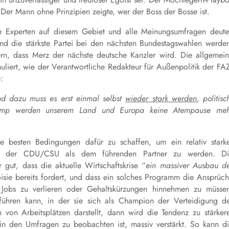
 Der Mann ohne Prinzipien zeigte, wer der Boss der Bosse ist.
lle Experten auf diesem Gebiet und alle Meinungsumfragen deut
nd die stärkste Partei bei den nächsten Bundestagswahlen werde
ern, dass Merz der nächste deutsche Kanzler wird.
Die allgemei
uliert, wie der
Verantwortliche Redakteur für Außenpolitik
der FAZ
:
nd dazu muss es erst einmal selbst
wieder stark werden
, politisc
rump werden unserem Land und Europa keine Atempause meh
die besten Bedingungen
dafür
zu schaffen, um ein relativ stark
mit der CDU/CSU als dem führenden Partner zu werden. Di
 gut, dass die aktuelle Wirtschaftskrise
“
ein massiver Ausbau d
isie bereits fordert, und dass ein solches Programm die Ansprüc
re Jobs zu verlieren oder Gehaltskürzungen hinnehmen zu müsse
hren kann, in der sie sich als Champion der Verteidigung d
 von Arbeitsplätzen darstellt, dann wird die Tendenz zu stärker
 in den Umfragen zu beobachten ist, massiv verstärkt. So kann d