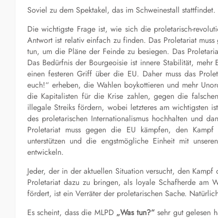
Soviel zu dem
Spektakel, das im Schweinestall stattfindet.
Die wichtigste Frage ist, wie sich die proletarisch-revol
Antwort ist relativ einfach zu finden. Das Proletariat mu
tun, um die Pläne der Feinde zu besiegen. Das Proletari
Das Bedürfnis der Bourgeoisie ist innere Stabilität, mehr
einen festeren Griff über die EU. Daher muss das Prolet
euch!
“ erheben, die Wahlen boykottieren und mehr Unord
die Kapitalisten für die Krise zahlen, gegen die
falschen
illegale Streiks fördern, wobei
letzteres
am wichtigsten is
des proletarischen Internationalismus hochhalten und
da
Proletariat muss gegen die EU kämpfen, den Kampf d
unterstützen und die engstmögliche Einheit mit unse
entwickeln.
Jeder, der in der aktuellen Situation versucht, den Kampf 
Prolet
ariat dazu zu bringen, als loyale Schafherde am 
fördert, ist ein Verräter der proletarischen Sache. Natürli
Es scheint, dass die MLPD
„Was tun?“
sehr gut gelesen h