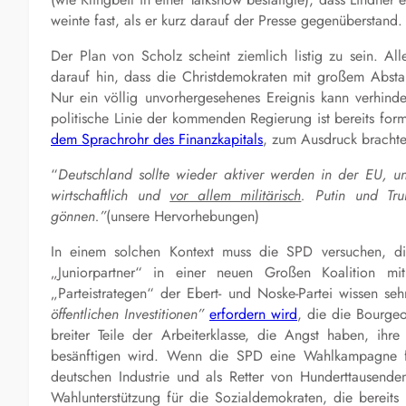
weinte fast, als er kurz darauf der Presse gegenüberstand.
Der Plan von Scholz scheint ziemlich listig zu sein. A
darauf hin, dass die Christdemokraten mit großem Absta
Nur ein völlig unvorhergesehenes Ereignis kann verhind
politische Linie der kommenden Regierung ist bereits form
dem Sprachrohr des Finanzkapitals
, zum Ausdruck brachte
“
Deutschland sollte wieder aktiver werden in der EU, u
wirtschaftlich und
vor allem militärisch
. Putin und T
gönnen.”
(
unsere Hervorhebungen
)
In einem solchen Kontext muss die SPD versuchen, 
„Juniorpartner“ in einer neuen Großen Koalition 
„Partei
s
trategen“ der Ebert- und Noske-Partei wissen sehr
öffentlichen Investitionen”
erfordern wird
, die die Bourgeo
breiter Teile der Arbeiterklasse, die Angst haben, ih
besänftigen wird. Wenn die SPD eine Wahlkampagne fü
deutschen Industrie und als Retter von Hunderttausenden
Wahlunterstützung für die Sozialdemokraten, die bereits