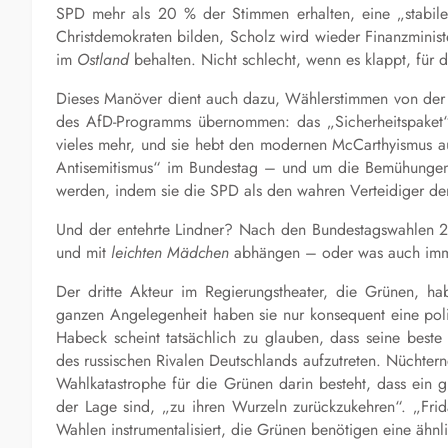
SPD mehr als 20 % der Stimmen erhalten, eine „stabile 
Christdemokraten bilden, Scholz wird wieder Finanzminist
im
Ostland
behalten. Nicht schlecht, wenn es klappt, für 
Dieses Manöver dient auch dazu, Wählerstimmen von der
des AfD-Programms übernommen: das „Sicherheitspaket“,
vieles mehr, und
sie
hebt den modernen McCarthyismus au
Antisemitismus“ im Bundestag – und um die Bemühungen d
werden, indem sie die SPD als den wahren Verteidiger der
Und der entehrte Lindner? Nach den Bundestagswahlen 20
und mit
leichten Mädchen
abhängen – oder was auch immer
Der dritte Akteur im Regierungstheater, die Grünen, hab
ganzen Angelegenheit haben sie nur konsequent eine polit
Habeck scheint tatsächlich zu glauben, dass seine beste
des russischen Rivalen Deutschlands aufzutreten. Nüchte
Wahlkatastrophe für die Grünen darin besteht, dass ein gr
der Lage sind, „zu ihren Wurzeln zurückzukehren“. „Frid
Wahlen instrumental
isiert
, die Grünen benötigen eine ähnli