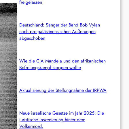
freigelassen
Deutschland: Sänger der Band Bob Vylan
nach pro-palästinensischen Äußerungen
abgeschoben
Wie die CIA Mandela und den afrikanischen
Befreiungskampf stoppen wollte
Aktualisierung der Stellungnahme der IRPWA
Neue israelische Gesetze im Jahr 2025: Die
juristische Inszenierung hinter dem
Völkermord.