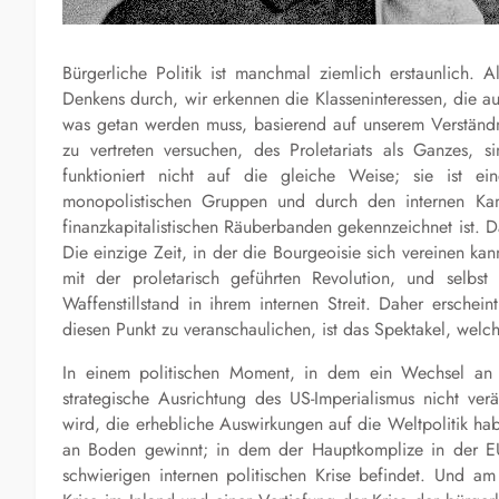
Bürgerliche Politik ist manchmal ziemlich erstaunlich. 
Denkens durch, wir erkennen die Klasseninteressen, die a
was getan werden muss, basierend auf unserem Verständni
zu vertreten versuchen, des Proletariats als Ganzes, s
funktioniert nicht auf die gleiche Weise; sie ist 
monopolistischen Gruppen und durch den internen Kamp
finanzkapitalistischen Räuberbanden gekennzeichnet ist. Das P
Die einzige Zeit, in der die Bourgeoisie sich vereinen kann
mit der proletarisch geführten Revolution, und selbst
Waffenstillstand in ihrem internen Streit. Daher ersche
diesen Punkt zu veranschaulichen, ist das Spektakel, welche
In einem politischen Moment, in dem ein Wechsel an de
strategische Ausrichtung des US-Imperialismus nicht ver
wird, die erhebliche Auswirkungen auf die Weltpolitik hab
an Boden gewinnt; in dem der Hauptkomplize in der EU, 
schwierigen internen politischen Krise befindet. Und am 