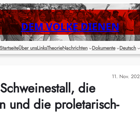
DEM VOLKE DIENEN
Startseite
Über uns
Links
Theorie
Nachrichten
Dokumente
Deutsch
11. Nov. 20
Schweinestall, die
 und die proletarisch-