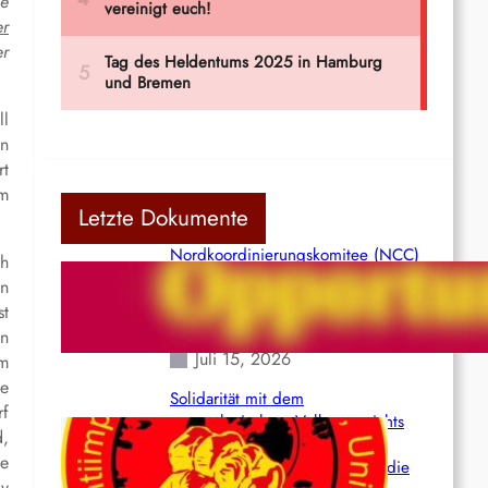
ie
r
er
ll
on
rt
am
Letzte Dokumente
Nordkoordinierungskomitee (NCC)
ch
der Kommunistischen Partei Indiens
on
(Maoistisch): Postmoderner
st
Opportunismus
en
Juli 15, 2026
m
te
Solidarität mit dem
rf
venezolanischem Volk angesichts
d,
der verlorenen Leben und der
de
katastrophalen Situation durch die
oy