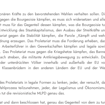
utionären Kräfte zu den bevorstehenden Wahlen verhalten sollen. D
ss gegen die Bourgeoisie kämpfen, es muss sich widersetzen und all
at muss für das Gegenteil dessen kämpfen, was die Bourgeoisie tu
 Entwicklung des Staatskapitalismus, den Ausbau der Streitkräfte u
ariat gegen die Stabilität kämpfen, d
ie Parole
„Kämpf
t
und
weh
nung erzeugen. Das Proletariat muss die Forderung erheben, da
 Arbeiterführer
in den Gewerkschaften kämpfen und legale sow
t. Das Proletariat muss gegen die Kriegshetze kämpfen, das Bann
nach
streben, die militante Antikriegsbewegung zu entwickeln. D
er unterdrückten Völker innerhalb und außerhalb der EU vo
ren Klassenbrüdern in den anderen Ländern der EU und der We
des Proletariats in legale Formen zu lenken, jeder, der versucht, d
Wahlprozess teilzunehmen, jeder, der Legalismus und Ökonomism
ch tut die revisionistische MLPD genau das.
at und dann beschlossen hat, genau das Gegenteil von dem zu tu