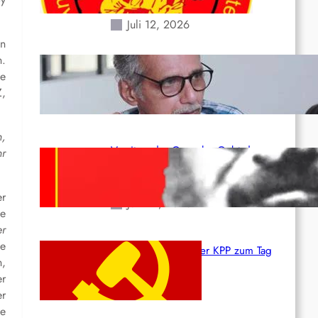
Erdbeben des 24. Juni!
Juli 12, 2026
en
n.
Indien: „Die Politik der
ne
Kapitulation“ von K. Murali (Ajith)
,
Juli 1, 2026
h,
Vorsitzender Gonzalo: Gebt das
r
Leben für die Partei und die
Revolution!
er
Juni 19, 2026
e
er
he
Beschluss des ZK der KPP zum Tag
n,
des Heldentums
er
Juni 19, 2026
er
ie