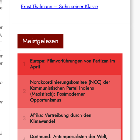
ng
Ernst Thälmann – Sohn seiner Klasse
te
er
e,
Meistgelesen
 –
…
er
r
en
er
nd