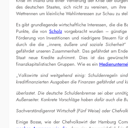
Krise im Inland und einer Vertiefung der Krise der bürger
des deutschen Staates, sich nicht zu vereinen, um ihre 
Wettrennen um kleinliche Wahlinteressen zur Schau zu stel
Es gibt grundlegende wirtschaftliche Interessen, die die 
Punkte, die von
Scholz
vorgebracht wurden – günstige En
Förderung von Investitionen und niedrigere Steuern für 
durch die
die
„
innere, äußere und soziale Sicherheit
”
gefährdet unseren Zusammenhalt. Das gefährdet am Ende
Staat neue Kredite aufnimmt. Dies ist das gewünsc
finanzkapitalistischen Gruppen. Wie es ein
Medienunterne
„V
olkswirte sind weitgehend einig: Schuldenregeln si
kreditfinanzierten Ausgaben die Finanzen gefährdet und k
überlastet. Die deutsche Schuldenbremse sei aber unnöti
Außenseiter. Konkrete Vorschläge haben dafür auch die B
Sachverständigenrat Wirtschaft (Fünf Weise) oder Chefvol
Einige Bosse, wie der Chefvolkswirt der Hamburg Comm