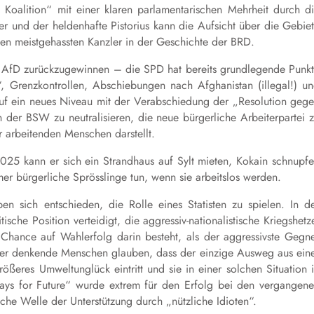
Koalition“ mit einer klaren parlamentarischen Mehrheit durch d
er und der heldenhafte Pistorius kann die Aufsicht über die Gebie
den meistgehassten Kanzler in der Geschichte der BRD.
 AfD zurückzugewinnen – die SPD hat bereits grundlegende Punk
 Grenzkontrollen, Abschiebungen nach Afghanistan (illegal!) u
f ein neues Niveau mit der Verabschiedung der „Resolution geg
er BSW zu neutralisieren, die neue bürgerliche Arbeiterpartei 
 arbeitenden Menschen darstellt.
25 kann er sich ein Strandhaus auf Sylt mieten, Kokain schnupf
 bürgerliche Sprösslinge tun, wenn sie arbeitslos werden.
en sich entschieden, die Rolle eines Statisten zu spielen. In d
ische Position verteidigt, die
aggressiv-nationalistische
Kriegshetz
 Chance auf Wahlerfolg darin besteht, als der aggressivste Gegn
rner denkende Menschen glauben, dass der einzige Ausweg aus ein
ößeres Umweltunglück eintritt und sie in einer solchen Situation 
ays for Future“ w
urde
extrem für den Erfolg bei den vergangen
che Welle der Unterstützung durch „nützliche Idioten“.