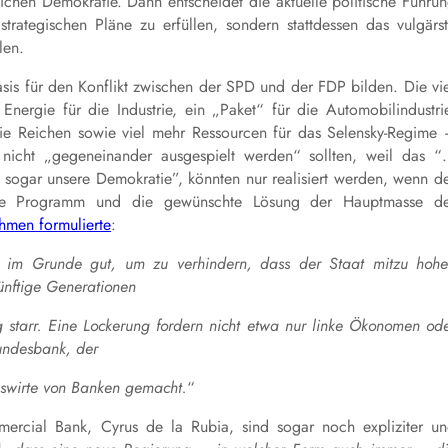
lichen Demokratie. Dann entscheidet die aktuelle politische Führu
strategischen Pläne zu erfüllen, sondern stattdessen das vulgärs
len.
Basis für den Konflikt zwischen der SPD und der FDP bilden. Die vi
ergie für die Industrie, ein „Paket“ für die Automobilindustri
die Reichen sowie viel
mehr Ressourcen für das
S
elensky-Regime
nicht „gegeneinander ausgespielt werden“ sollte
n
, weil das
“
 sogar unsere Demokratie”
, könnten nur realisiert werden, wenn d
hte Programm und die gewünschte Lösung der Hauptmasse de
hmen formulierte
:
nd im Grunde gut, um zu verhindern, dass der Staat mitzu hoh
ünftige Generationen
g starr. Eine Lockerung fordern nicht etwa nur linke Ökonomen od
undesbank, der
kswirte von Banken gemacht.
“
ercial Bank, Cyrus de la Rubia, sind sogar noch expliziter u