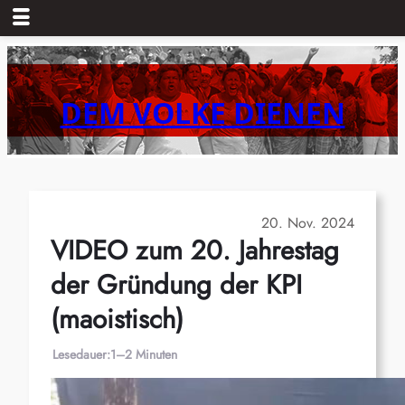
Zum
Inhalt
springen
DEM VOLKE DIENEN
20. Nov. 2024
VIDEO zum 20. Jahrestag
der Gründung der KPI
(maoistisch)
Lesedauer:
1–2 Minuten