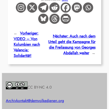
←
Vorheriger:
Nächster:
Auch nach dem
VIDEO – Von
Urteil geht die Kampagne für
Kolumbien nach
die Freilassung von Georges
Valencia:
Abdallah weiter
→
Solidarität!
CC BY-NC 4.0
Archiv
kontakt@demvolkedienen.org